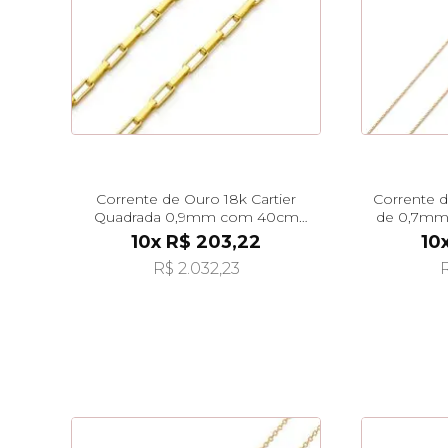
Corrente de Ouro 18k Cartier
Corrente 
Quadrada 0,9mm com 40cm
de 0,7mm
co02213
10x R$ 203,22
10
R$ 2.032,23
R