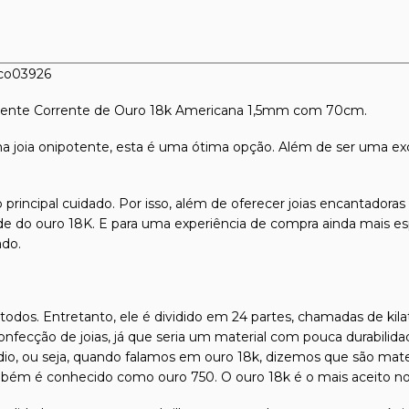
co03926
 corrente Corrente de Ouro 18k Americana 1,5mm com 70cm.
joia onipotente, esta é uma ótima opção. Além de ser uma ex
 principal cuidado. Por isso, além de oferecer joias encantadora
dade do ouro 18K. E para uma experiência de compra ainda mais es
ado.
odos. Entretanto, ele é dividido em 24 partes, chamadas de kilat
confecção de joias, já que seria um material com pouca durabilida
ádio, ou seja, quando falamos em ouro 18k, dizemos que são mate
mbém é conhecido como ouro 750. O ouro 18k é o mais aceito no