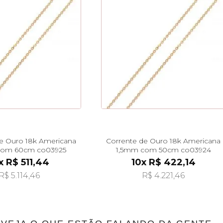
e Ouro 18k Americana
Corrente de Ouro 18k Americana
com 60cm co03925
1,5mm com 50cm co03924
x R$ 511,44
10x R$ 422,14
R$ 5.114,46
R$ 4.221,46