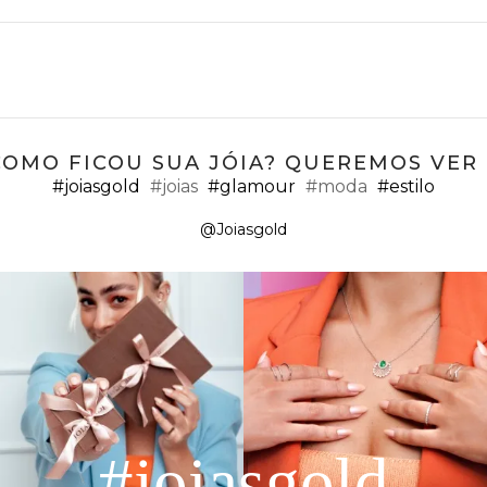
COMO FICOU SUA JÓIA? QUEREMOS VER ;
#joiasgold
#joias
#glamour
#moda
#estilo
@Joiasgold
#joiasgold