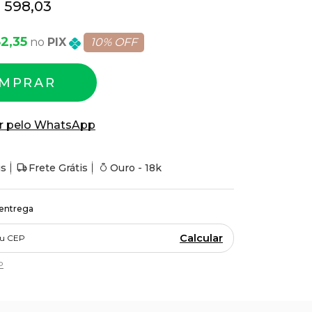
 598,03
82,35
PIX
10% OFF
MPRAR
r pelo WhatsApp
is
Frete Grátis
Ouro - 18k
 entrega
Calcular
P