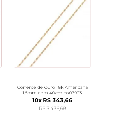
Corrente de Ouro 18k Americana
1,5mm com 40cm co03923
10x R$ 343,66
R$ 3.436,68