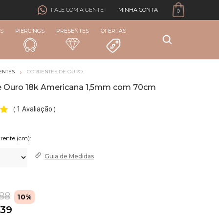
MINHA CONTA
FALE COM A GENTE
0
S
PIERCINGS
PRESENTES
OFERTAS
ENTES
CORRENTES DE OURO
e Ouro 18k Americana 1,5mm com 70cm
1 Avaliação
(
)
rente (cm):
Guia de
Medidas
,88
10%
,39