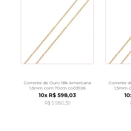
Corrente de Ouro 18k Americana
Corrente d
1,5mm com 70cm co03926
1,5mm 
10x R$ 598,03
10
R$ 5.980,39