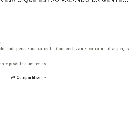
VEJA O QUE ESTÃO FALANDO DA GENTE...
s
ade , linda peça e acabamento . Com certeza irei comprar outras peças n
este produto a um amigo
Compartilhar...