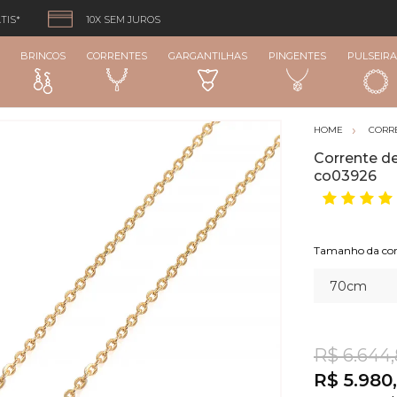
TIS*
10X SEM JUROS
BRINCOS
CORRENTES
GARGANTILHAS
PINGENTES
PULSEIRA
CORR
Corrente d
co03926
Tamanho da cor
R$ 6.644
R$ 5.980