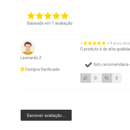
Baseado em
1
avaliação
•
•
4 anos atrá
O produto é de alta qualid
Leonardo Z.
Sim, recomendaria 
Compra Verificada
0
0
Escrever avaliação...