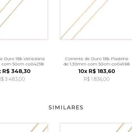
de Ouro 18k Veneziana
Corrente de Ouro 18k Piastrine
 com 50cm co04238
de 1,30mm com 50cm co04968
x R$ 348,30
10x R$ 183,60
$ 3.483,00
R$ 1.836,00
SIMILARES