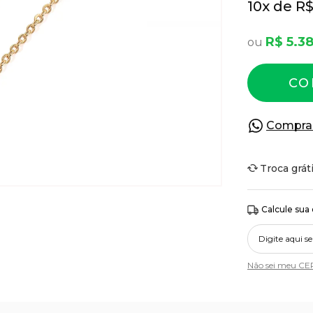
10
x
R$
R$ 5.3
CO
Compra
Troca grát
Calcule sua
Não sei meu CE