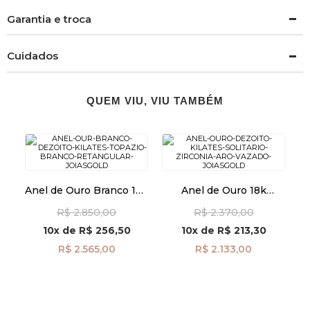
Garantia e troca
Cuidados
QUEM VIU, VIU TAMBÉM
Anel de Ouro Branco 18k
Anel de Ouro 18k
Topázio Branco
Solitário com Zircônia
R$ 2.850,00
R$ 2.370,00
Retangular an42017
Aro Vazado an41962
10x
de
R$ 256,50
10x
de
R$ 213,30
R$ 2.565,00
R$ 2.133,00