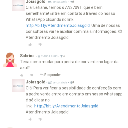
Joiasgold
•
•
2 anos atrás
0
Olá! Letiane, temos o AN37091, que é bem
semelhante! Entre em contato através do nosso
WhatsApp clicando no link
http://bit.ly/AtendimentoJoiasgold.
Uma de nossas
consultoras vai te auxiliar com mais informações. 😍
Atendimento Joiasgold
Sabrina
•
•
6 anos atrás
0
Teria como mudar para pedra de cor verde no lugar da
azul?
Responder
Joiasgold
•
•
6 anos atrás
0
Olá! Para verificar a possibilidade de confecção com
a pedra verde entre em contato em nosso whatsapp
é só clicar no
link:
http://bit.ly/AtendimentoJoiasgold
Atendimento Joiasgold