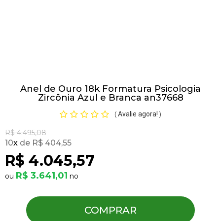
Pulseiras
Piercing
Anel de Ouro 18k Formatura Psicologia
Pedras Preciosas
Zircônia Azul e Branca an37668
Avalie agora!
(
)
Presente
R$ 4.495,08
10
x
R$ 404,55
OFERTAS
R$ 4.045,57
R$ 3.641,01
COMPRAR