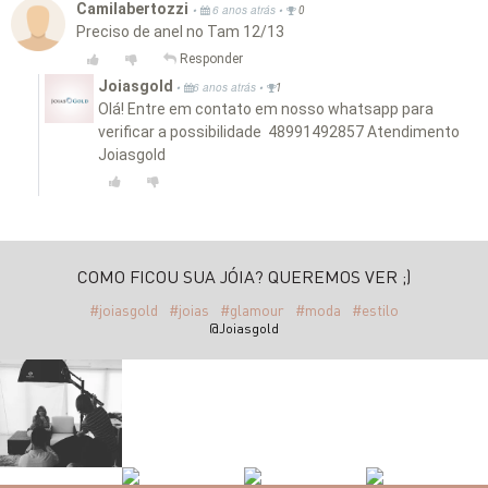
Camilabertozzi
•
•
6 anos atrás
0
Preciso de anel no Tam 12/13
Responder
Joiasgold
•
•
6 anos atrás
1
Olá! Entre em contato em nosso whatsapp para
verificar a possibilidade 48991492857 Atendimento
Joiasgold
COMO FICOU SUA JÓIA? QUEREMOS VER ;)
#joiasgold
#joias
#glamour
#moda
#estilo
@Joiasgold