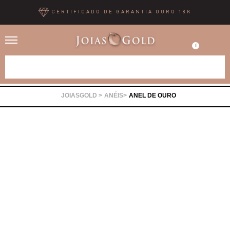
CERTIFICADO DE GARANTIA OURO 18K
0
Alianças
ANÉIS
ANEL DE OURO
Anéis
Brincos
Correntes
Gargantilhas
Pingentes