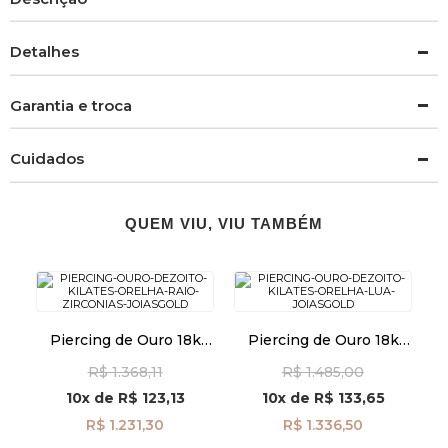
Detalhes
Garantia e troca
Cuidados
QUEM VIU, VIU TAMBÉM
Piercing de Ouro 18k
Piercing de Ouro 18k
Orelha Raio com
Orelha Lua com
R$ 1.368,11
R$ 1.485,00
Zircônias ac07788
Zircônias ac07925
10x
de
R$ 123,13
10x
de
R$ 133,65
R$ 1.231,30
R$ 1.336,50