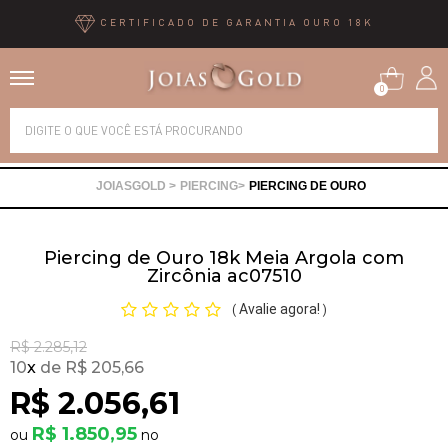
CERTIFICADO DE GARANTIA OURO 18K
0
Alianças
PIERCING
PIERCING DE OURO
Anéis
Piercing de Ouro 18k Meia Argola com
Brincos
Zircônia ac07510
Avalie agora!
(
)
Correntes
R$ 2.285,12
10
x
R$ 205,66
Gargantilhas
R$ 2.056,61
R$ 1.850,95
Pingentes