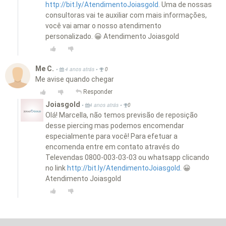
http://bit.ly/AtendimentoJoiasgold.
Uma de nossas
consultoras vai te auxiliar com mais informações,
você vai amar o nosso atendimento
personalizado. 😀 Atendimento Joiasgold
Me C.
•
•
4 anos atrás
0
Me avise quando chegar
Responder
Joiasgold
•
•
4 anos atrás
0
Olá! Marcella, não temos previsão de reposição
desse piercing mas podemos encomendar
especialmente para você! Para efetuar a
encomenda entre em contato através do
Televendas 0800-003-03-03 ou whatsapp clicando
no link
http://bit.ly/AtendimentoJoiasgold.
😀
Atendimento Joiasgold