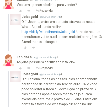
•
3 anos atrás
0
Vcs tem apenas a bolinha para vender?
Responder
Joiasgold
•
•
3 anos atrás
0
Olá! Joelma, entre em contato através do nosso
WhatsApp clicando no link
http://bit.ly/AtendimentoJoiasgold.
Uma de nossas
consultoras vai te auxiliar com mais informações. 😉
Atendimento Joiasgold
Fabiana S.
•
•
3 anos atrás
0
As joias possuem certificado vitalício?
Responder
Joiasgold
•
•
3 anos atrás
0
Olá! Fabiana, todas as nossas joias acompanham
certificado de garantia do teor do ouro 18k e você
pode solicitar a troca ou devolução no prazo de 7
dias corridos após o recebimento da joia. Para
eventuais defeitos o prazo é de 90 dias. Entre em
contato através do WhatsApp clicando no link