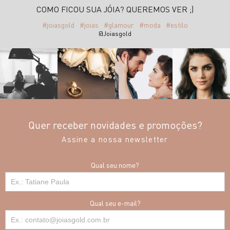
COMO FICOU SUA JÓIA? QUEREMOS VER ;)
#joiasgold
#joias
#glamour
#moda
#estilo
@Joiasgold
Quer receber novidades e promoções?
Assine a nossa newsletter
Qual seu nome?
Qual seu e-mail?