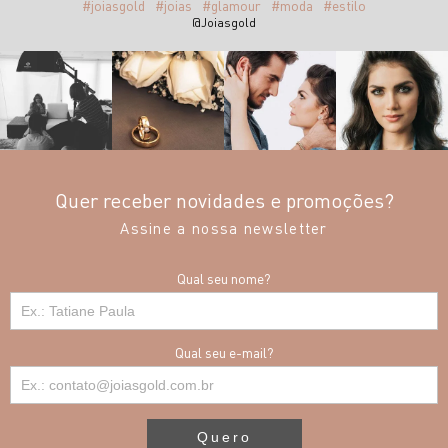
#joiasgold
#joias
#glamour
#moda
#estilo
@Joiasgold
Quer receber novidades e promoções?
Assine a nossa newsletter
Qual seu nome?
Qual seu e-mail?
Quero