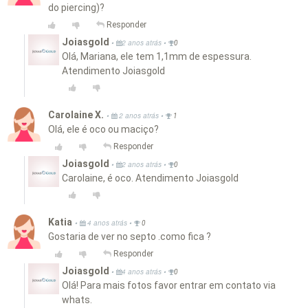
do piercing)?
Responder
Joiasgold
•
•
2 anos atrás
0
Olá, Mariana, ele tem 1,1mm de espessura.
Atendimento Joiasgold
Carolaine X.
•
•
2 anos atrás
1
Olá, ele é oco ou maciço?
Responder
Joiasgold
•
•
2 anos atrás
0
Carolaine, é oco. Atendimento Joiasgold
Katia
•
•
4 anos atrás
0
Gostaria de ver no septo .como fica ?
Responder
Joiasgold
•
•
4 anos atrás
0
Olá! Para mais fotos favor entrar em contato via
whats.