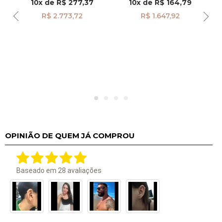
10x
de
R$ 277,37
10x
de
R$ 164,79
R$ 2.773,72
R$ 1.647,92
k
om
OPINIÃO DE QUEM JÁ COMPROU
Baseado em
28
avaliações