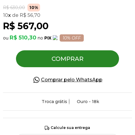
R$ 630,00
10%
10
x
R$ 56,70
Pulseiras
R$ 567,00
Piercing
R$ 510,30
PIX
10% OFF
Pedras Preciosas
COMPRAR
Presente
Comprar pelo WhatsApp
OFERTAS
Troca grátis
Ouro - 18k
Calcule sua entrega