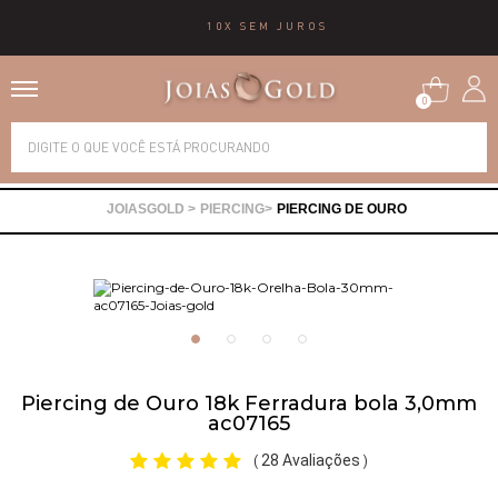
10X SEM JUROS
0
Alianças
PIERCING
PIERCING DE OURO
Anéis
Brincos
Correntes
Piercing de Ouro 18k Ferradura bola 3,0mm
ac07165
Gargantilhas
28 Avaliações
(
)
Pingentes