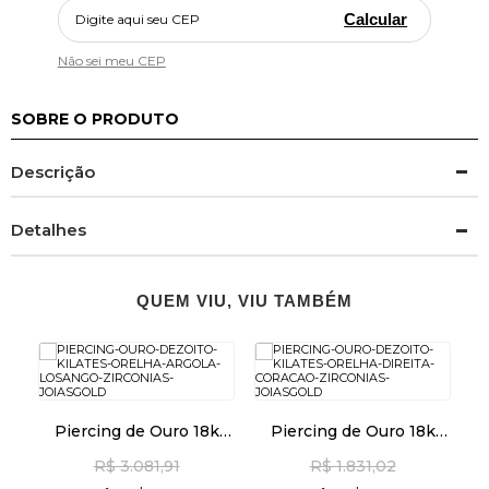
Calcular
Não sei meu CEP
SOBRE O PRODUTO
Descrição
Detalhes
QUEM VIU, VIU TAMBÉM
Piercing de Ouro 18k
Piercing de Ouro 18k
Orelha Argola Losango
Orelha Direita Coração
O
R$ 3.081,91
R$ 1.831,02
com Zircônias ac07609
com Zircônias ac07894
c