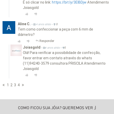
É só clicar no link:
https://bit.ly/3EIBDjw
Atendimento
Joiasgold
Aline C.
•
•
4 anos atrás
0
Tem como confeccionar a peça com 6 mm de
diâmetro?
Responder
Joiasgold
•
•
4 anos atrás
0
Olá! Para verificar a possibilidade de confecção,
favor entrar em contato através do whats
(11)94240-3579 consultora PRISCILA Atendimento
Joiasgold
1
2
3
4
COMO FICOU SUA JÓIA? QUEREMOS VER ;)