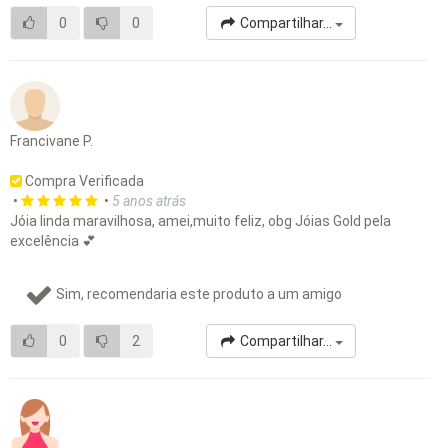
0
0
Compartilhar...
Francivane P.
Compra Verificada
•
•
5 anos atrás
Jóia linda maravilhosa, amei,muito feliz, obg Jóias Gold pela
excelência 💕
Sim, recomendaria este produto a um amigo
0
2
Compartilhar...