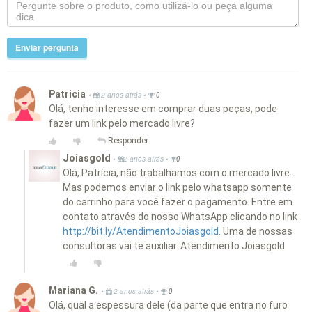
Enviar pergunta
Patricia
•
•
2 anos atrás
0
Olá, tenho interesse em comprar duas peças, pode
fazer um link pelo mercado livre?
Responder
Joiasgold
•
•
2 anos atrás
0
Olá, Patrícia, não trabalhamos com o mercado livre.
Mas podemos enviar o link pelo whatsapp somente
do carrinho para você fazer o pagamento. Entre em
contato através do nosso WhatsApp clicando no link
http://bit.ly/AtendimentoJoiasgold.
Uma de nossas
consultoras vai te auxiliar. Atendimento Joiasgold
Mariana G.
•
•
2 anos atrás
0
Olá, qual a espessura dele (da parte que entra no furo