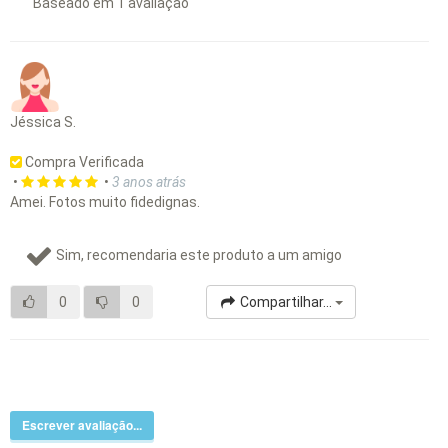
Baseado em
1
avaliação
Jéssica S.
Compra Verificada
•
•
3 anos atrás
Amei. Fotos muito fidedignas.
Sim, recomendaria este produto a um amigo
0
0
Compartilhar...
Escrever avaliação...