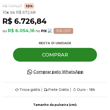
R$ 7.474,27
10%
10
x
R$ 672,68
Pulseiras
R$ 6.726,84
Piercing
R$ 6.054,16
PIX
10% OFF
RESTA
01
UNIDADE
Pedras Preciosas
COMPRAR
Presente
Comprar pelo WhatsApp
OFERTAS
Troca grátis
Frete Grátis
Ouro - 18k