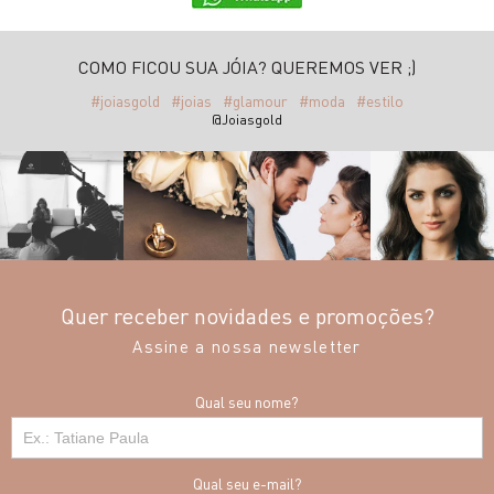
COMO FICOU SUA JÓIA? QUEREMOS VER ;)
#joiasgold
#joias
#glamour
#moda
#estilo
@Joiasgold
Quer receber novidades e promoções?
Assine a nossa newsletter
Qual seu nome?
Qual seu e-mail?