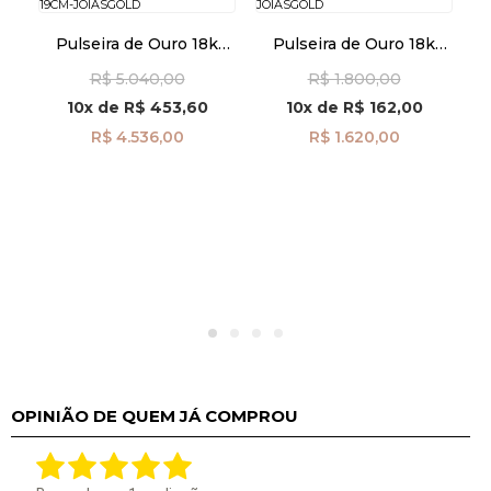
k
Pulseira de Ouro 18k
Pulseira de Ouro 18k
m
Lacraia de 5mm com
Veneziana de 0,7mm
C
R$ 5.040,00
R$ 1.800,00
19cm pu08575
com 21cm pu07231
10x
de
R$ 453,60
10x
de
R$ 162,00
R$ 4.536,00
R$ 1.620,00
OPINIÃO DE QUEM JÁ COMPROU