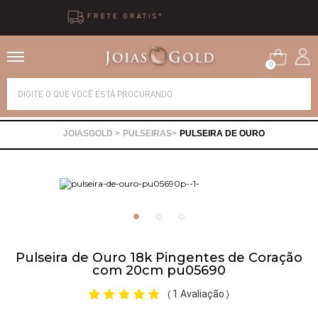
10X SEM JUROS
0
Alianças
PULSEIRAS
PULSEIRA DE OURO
Anéis
Brincos
Correntes
Pulseira de Ouro 18k Pingentes de Coração
com 20cm pu05690
Gargantilhas
1 Avaliação
(
)
Pingentes