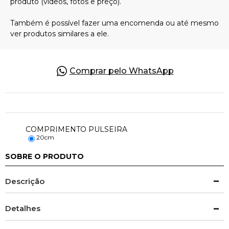
Pulseiras
Piercing
Comprar pelo WhatsApp
Pedras Preciosas
Presente
COMPRIMENTO PULSEIRA
20cm
OFERTAS
SOBRE O PRODUTO
Descrição
Detalhes