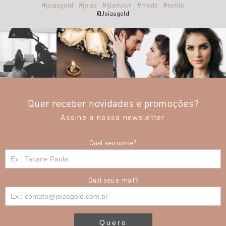
#joiasgold
#joias
#glamour
#moda
#estilo
@Joiasgold
Quer receber novidades e promoções?
Assine a nossa newsletter
Qual seu nome?
Qual seu e-mail?
Quero