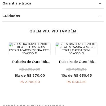
Garantia e troca
Cuidados
QUEM VIU, VIU TAMBÉM
Pulseira de Ouro 18k
Pulseira de Ouro 18k
Elos Ovais Entrelaçados
Mandala Signos com
R$ 3.000,00
R$ 7.005,00
com Esfera de 13cm
Topázio Rosa 19cm
pu08484
pu06878
10x
de
R$ 270,00
10x
de
R$ 630,45
R$ 2.700,00
R$ 6.304,50