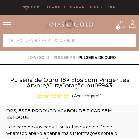
CERTIFICADO DE GARANTIA OURO 18K
0
Alianças
PULSEIRAS
PULSEIRA DE OURO
Anéis
Pulseira de Ouro 18k Elos com Pingentes
Brincos
Arvore/Cuz/Coração pu05943
Avalie agora!
(
)
Correntes
Gargantilhas
Pingentes