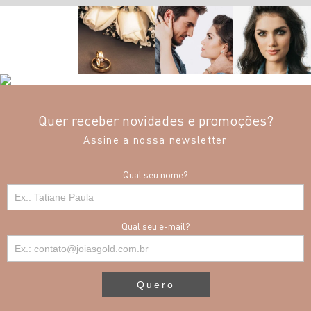
Quer receber novidades e promoções?
Assine a nossa newsletter
Qual seu nome?
Qual seu e-mail?
Quero