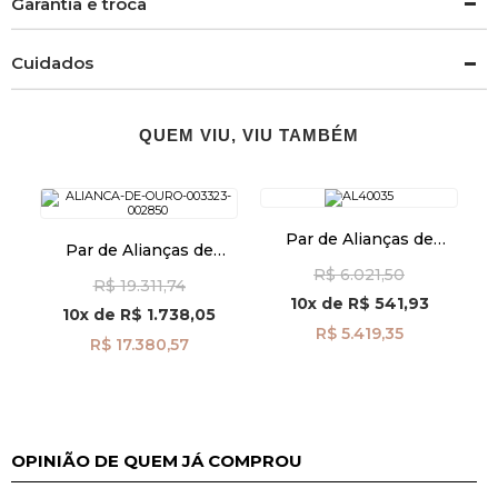
Garantia e troca
Cuidados
QUEM VIU, VIU TAMBÉM
Par de Alianças de
Par de Alianças de
Casamento Ouro 18k
Casamento Ouro 18K
R$ 6.021,50
Quadrada 2,7mm
R$ 19.311,74
Reta com Diamante
al40035
10x
de
R$ 541,93
al40029d2
10x
de
R$ 1.738,05
R$ 5.419,35
R$ 17.380,57
OPINIÃO DE QUEM JÁ COMPROU