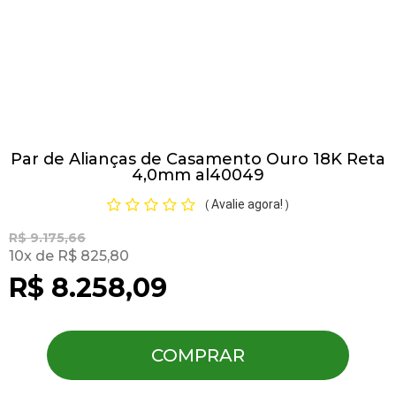
Pulseiras
Piercing
Par de Alianças de Casamento Ouro 18K Reta
Pedras Preciosas
4,0mm al40049
Avalie agora!
(
)
Presente
R$ 9.175,66
10
R$ 825,80
OFERTAS
R$ 8.258,09
COMPRAR