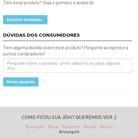
Tem esse produto? Seja o primeiro a avaliá-lo!
Escrever avaliação...
DÚVIDAS DOS CONSUMIDORES
Tem alguma dúvida sobre este produto? Pergunte ao lojista e a
outros compradores!
Enviar pergunta
COMO FICOU SUA JÓIA? QUEREMOS VER ;)
#joiasgold
#joias
#glamour
#moda
#estilo
@Joiasgold