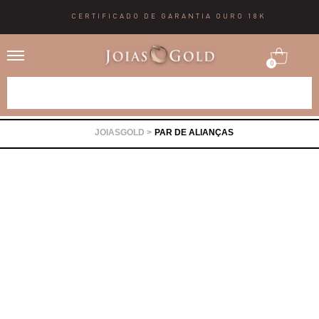
CERTIFICADO DE GARANTIA OURO 18K
0
Alianças
PAR DE ALIANÇAS
Anéis
Brincos
Correntes
Gargantilhas
Pingentes