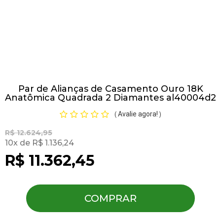
Pulseiras
Piercing
Par de Alianças de Casamento Ouro 18K
Pedras Preciosas
Anatômica Quadrada 2 Diamantes al40004d2
Avalie agora!
(
)
Presente
R$ 12.624,95
10
R$ 1.136,24
OFERTAS
R$ 11.362,45
COMPRAR