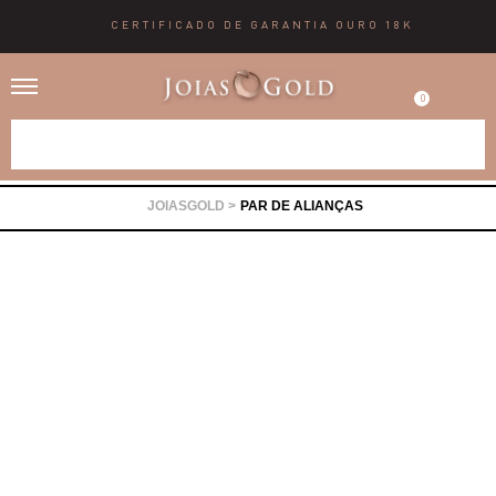
CERTIFICADO DE GARANTIA OURO 18K
0
Alianças
PAR DE ALIANÇAS
Anéis
Brincos
Correntes
Gargantilhas
Pingentes