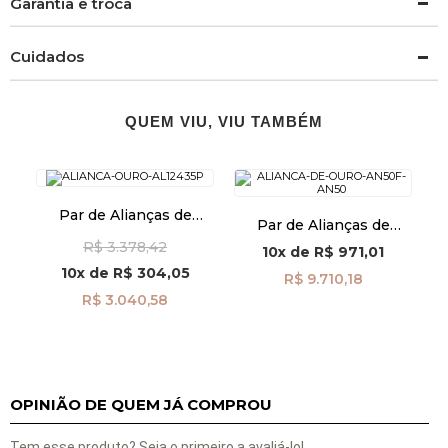
Garantia e troca
Cuidados
QUEM VIU, VIU TAMBÉM
Par de Alianças de
Par de Alianças de
Casamento em Ouro
Casamento Ouro 18K
R$ 3.378,42
Branco 18k 2,1mm ta21
10x
de
R$ 971,01
5,0mm Diamante
10x
de
R$ 304,05
al40020d1
R$ 9.710,18
R$ 3.040,58
OPINIÃO DE QUEM JÁ COMPROU
Tem esse produto? Seja o primeiro a avaliá-lo!