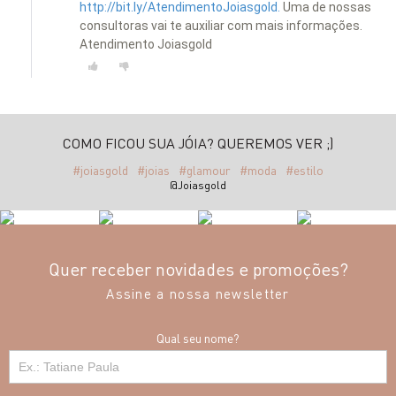
http://bit.ly/AtendimentoJoiasgold.
Uma de nossas
consultoras vai te auxiliar com mais informações.
Atendimento Joiasgold
COMO FICOU SUA JÓIA? QUEREMOS VER ;)
#joiasgold
#joias
#glamour
#moda
#estilo
@Joiasgold
Quer receber novidades e promoções?
Assine a nossa newsletter
Qual seu nome?