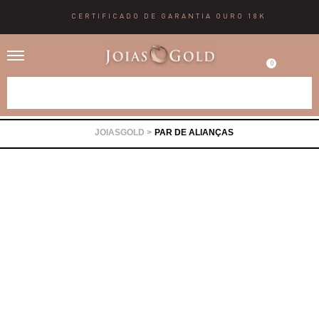
CERTIFICADO DE GARANTIA OURO 18K
0
Alianças
PAR DE ALIANÇAS
Anéis
Brincos
Correntes
Gargantilhas
Pingentes