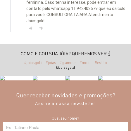
feminina. Caso tenha interesse, pode entrar em
contato pelo whatsapp 11 942403579 que eu calculo
para você. CONSULTORA TAIARA Atendimento
Joiasgold
COMO FICOU SUA JÓIA? QUEREMOS VER ;)
#joiasgold
#joias
#glamour
#moda
#estilo
@Joiasgold
Quer receber novidades e promoções?
Assine a nossa newsletter
Qual seu nome?