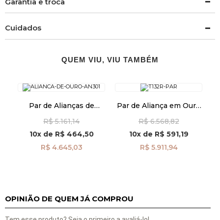
Garantia e troca
Cuidados
QUEM VIU, VIU TAMBÉM
Par de Alianças de
Par de Aliança em Ouro
Casamento Ouro 18K
18k Casamento com
R$ 5.161,14
R$ 6.568,82
Anatômica 3,0mm
Frisos 3,0mm al3380
al40024
10x
de
R$ 464,50
10x
de
R$ 591,19
R$ 4.645,03
R$ 5.911,94
OPINIÃO DE QUEM JÁ COMPROU
Tem esse produto? Seja o primeiro a avaliá-lo!