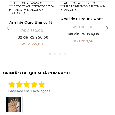
s
Anel de Ouro 18k Ponta
An
Anel de Ouro Branco 18k
com Zircônias an41965
Topázio Branco
R$ 1.965,00
R$ 2.850,00
Retangular an42017
10x
de
R$ 176,85
10x
de
R$ 256,50
R$ 1.768,50
R$ 2.565,00
OPINIÃO DE QUEM JÁ COMPROU
Baseado em
3
avaliações