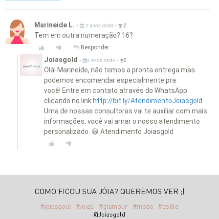
Marineide L.
•
•
3 anos atrás
2
Tem em outra numeração? 16?
Responder
Joiasgold
•
•
3 anos atrás
2
Olá! Marineide, não temos a pronta entrega mas
podemos encomendar especialmente pra
você! Entre em contato através do WhatsApp
clicando no link
http://bit.ly/AtendimentoJoiasgold.
Uma de nossas consultoras vai te auxiliar com mais
informações, você vai amar o nosso atendimento
personalizado. 😀 Atendimento Joiasgold
COMO FICOU SUA JÓIA? QUEREMOS VER ;)
#joiasgold
#joias
#glamour
#moda
#estilo
@Joiasgold