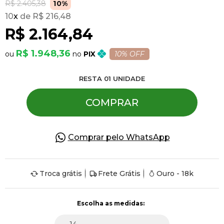
R$ 2.405,38
10%
10
x
R$ 216,48
Pulseiras
R$ 2.164,84
R$ 1.948,36
PIX
10% OFF
Piercing
RESTA
01
UNIDADE
Pedras Preciosas
COMPRAR
Presente
Comprar pelo WhatsApp
OFERTAS
Troca grátis
Frete Grátis
Ouro - 18k