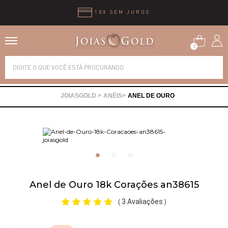
10X SEM JUROS
0
Alianças
ANÉIS
ANEL DE OURO
Anéis
Brincos
Correntes
Anel de Ouro 18k Corações an38615
Gargantilhas
3 Avaliações
(
)
Pingentes