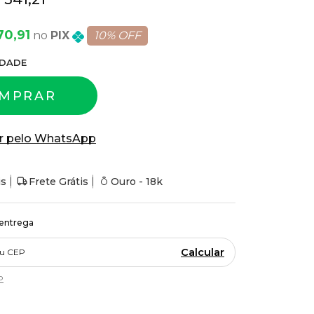
70,91
PIX
10% OFF
DADE
MPRAR
r pelo WhatsApp
is
Frete Grátis
Ouro - 18k
 entrega
Calcular
P