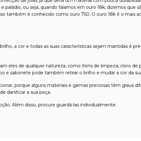
confecção de joias, já que seria um material com pouca durabilida
l e paládio, ou seja, quando falamos em ouro 18k, dizemos que s
isso também é conhecido como ouro 750. O ouro 18k é o mais ace
 brilho, a cor e todas as suas características sejam mantidas é pr
m eles de qualquer natureza, como itens de limpeza, cloro de p
 e sabonete pode também retirar o brilho e mudar a cor da sua 
friccionar, porque alguns materiais e gemas preciosas têm graus
e danificar a sua peça.
pção. Além disso, procure guardá-las individualmente.