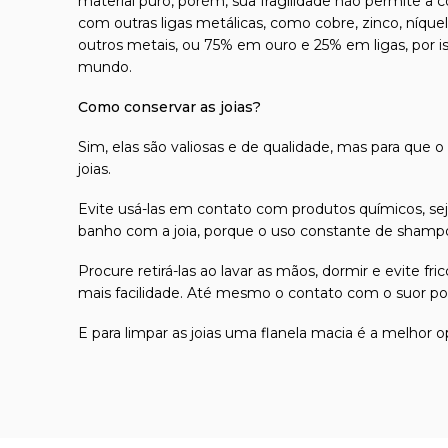
material puro, porém, sua fragilidade não permite a 
com outras ligas metálicas, como cobre, zinco, níque
outros metais, ou 75% em ouro e 25% em ligas, por 
mundo.
Como conservar as joias?
Sim, elas são valiosas e de qualidade, mas para que o
joias.
Evite usá-las em contato com produtos químicos, seja
banho com a joia, porque o uso constante de shampoo
Procure retirá-las ao lavar as mãos, dormir e evite 
mais facilidade. Até mesmo o contato com o suor pod
E para limpar as joias uma flanela macia é a melhor o