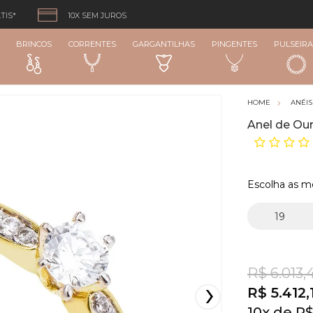
TIS*
10X SEM JUROS
BRINCOS
CORRENTES
GARGANTILHAS
PINGENTES
PULSEIRA
ANÉIS
Anel de Our
Escolha as m
R$ 6.013,
R$ 5.412,
10
x
R$