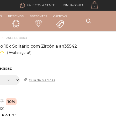
MINHA CONTA
FALE COM A GENTE
0
S
PIERCINGS
PRESENTES
OFERTAS
ANEL DE OURO
o 18k Solitário com Zircônia an35542
Avalie agora!
(
)
edidas:
Guia de
Medidas
47
10%
12
 541,21