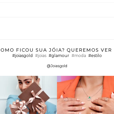
COMO FICOU SUA JÓIA? QUEREMOS VER ;
#joiasgold
#joias
#glamour
#moda
#estilo
@Joiasgold