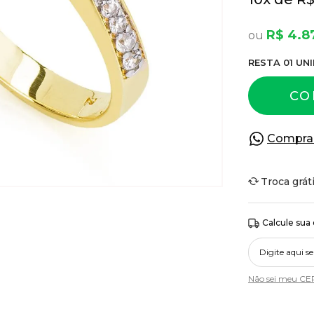
R$ 4.8
RESTA
01
UNI
CO
Compra
Troca grát
Calcule sua
Não sei meu CE