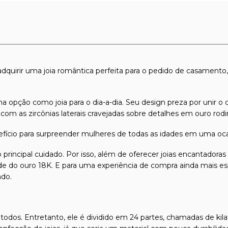
é adquirir uma joia romântica perfeita para o pedido de casamen
ção como joia para o dia-a-dia. Seu design preza por unir o clá
m as zircônias laterais cravejadas sobre detalhes em ouro rodi
ício para surpreender mulheres de todas as idades em uma ocas
 principal cuidado. Por isso, além de oferecer joias encantadora
dade do ouro 18K. E para uma experiência de compra ainda mais es
ado.
todos. Entretanto, ele é dividido em 24 partes, chamadas de kilat