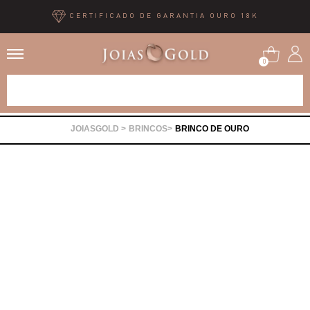
CERTIFICADO DE GARANTIA OURO 18K
0
Alianças
BRINCOS
BRINCO DE OURO
Anéis
Brincos
Correntes
Gargantilhas
Pingentes