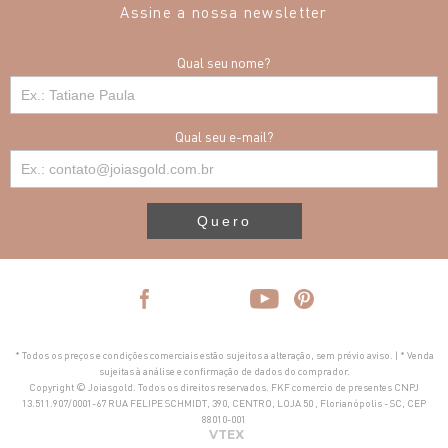
Assine a nossa newsletter
Qual seu nome?
Qual seu e-mail?
Quero
* Todos os preços e condições comerciais estão sujeitos a alteração, sem prévio aviso. | * Venda
sujeitas à análise e confirmação de dados do comprador.
Copyright © Joiasgold. Todos os direitos reservados. FKF comercio de presentes CNPJ
13.511.907/0001-67 RUA FELIPE SCHMIDT, 390, CENTRO, LOJA 50 , Florianópolis - SC, CEP
88010-001
VTEX