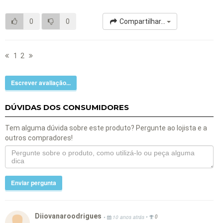
0
0
Compartilhar...
1
2
Escrever avaliação...
DÚVIDAS DOS CONSUMIDORES
Tem alguma dúvida sobre este produto? Pergunte ao lojista e a
outros compradores!
Enviar pergunta
Diiovanaroodrigues
•
•
10 anos atrás
0