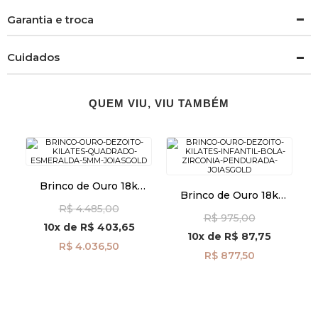
Garantia e troca
Cuidados
QUEM VIU, VIU TAMBÉM
Brinco de Ouro 18k
Brinco de Ouro 18k
Quadrado Esmeralda de
Infantil Bola com
R$ 4.485,00
5mm br29486
R$ 975,00
Zircônia Pendurada
10x
de
R$ 403,65
br29496
10x
de
R$ 87,75
R$ 4.036,50
R$ 877,50