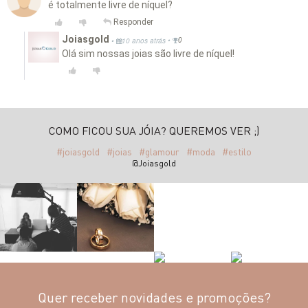
é totalmente livre de níquel?
Responder
Joiasgold
•
•
10 anos atrás
0
Olá sim nossas joias são livre de níquel!
COMO FICOU SUA JÓIA? QUEREMOS VER ;)
#joiasgold
#joias
#glamour
#moda
#estilo
@Joiasgold
Quer receber novidades e promoções?