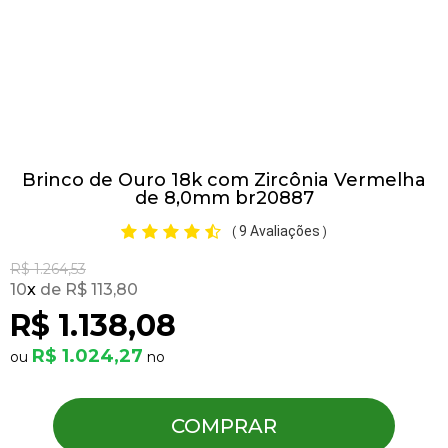
Pulseiras
Piercing
Brinco de Ouro 18k com Zircônia Vermelha
Pedras Preciosas
de 8,0mm br20887
9 Avaliações
(
)
Presente
R$ 1.264,53
10
x
R$ 113,80
OFERTAS
R$ 1.138,08
R$ 1.024,27
COMPRAR