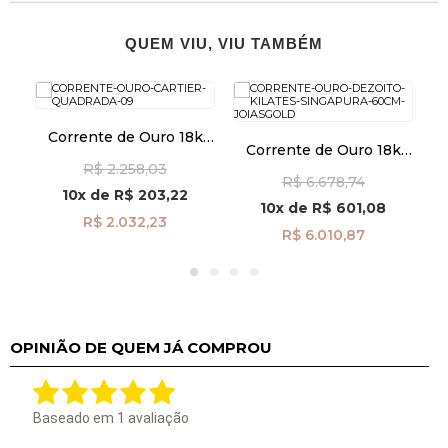
QUEM VIU, VIU TAMBÉM
Corrente de Ouro 18k
k
Corrente de Ouro 18k
Cartier Quadrada 0,9mm
da
Singapura de 1,8mm com
Ca
R$ 2.258,03
com 40cm co02213
R$ 6.678,74
60cm co03538
10x
de
R$ 203,22
10x
de
R$ 601,08
R$ 2.032,23
R$ 6.010,87
OPINIÃO DE QUEM JÁ COMPROU
Baseado em
1
avaliação