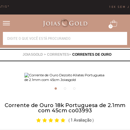
10X SEM JUROS
0
Alianças
CORRENTES
CORRENTES DE OURO
Anéis
Brincos
Correntes
Corrente de Ouro 18k Portuguesa de 2.1mm
com 45cm co03993
Gargantilhas
1 Avaliação
(
)
Pingentes