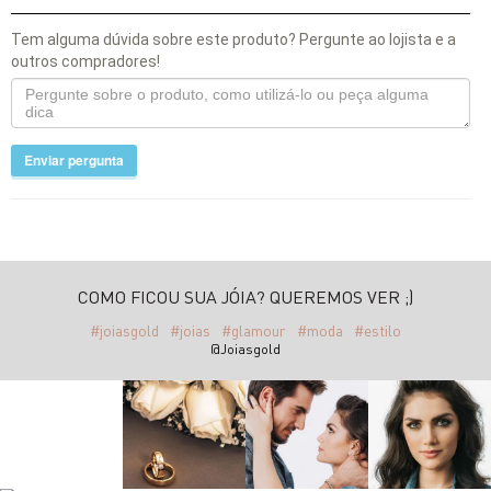
Tem alguma dúvida sobre este produto? Pergunte ao lojista e a
outros compradores!
Enviar pergunta
COMO FICOU SUA JÓIA? QUEREMOS VER ;)
#joiasgold
#joias
#glamour
#moda
#estilo
@Joiasgold