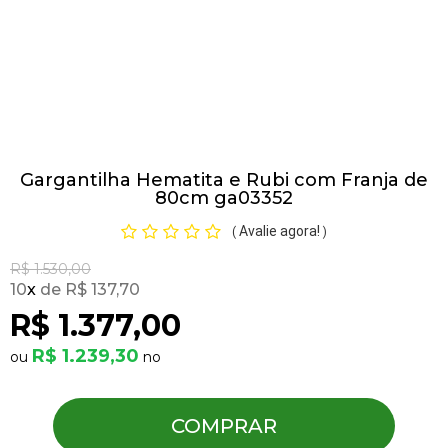
Pulseiras
Piercing
Gargantilha Hematita e Rubi com Franja de
Pedras Preciosas
80cm ga03352
Avalie agora!
(
)
Presente
R$ 1.530,00
10
x
R$ 137,70
OFERTAS
R$ 1.377,00
R$ 1.239,30
COMPRAR