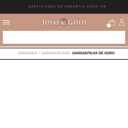
CERTIFICADO DE GARANTIA OURO 18K
0
Alianças
GARGANTILHAS
GARGANTILHA DE OURO
Anéis
Brincos
Correntes
Gargantilhas
Pingentes