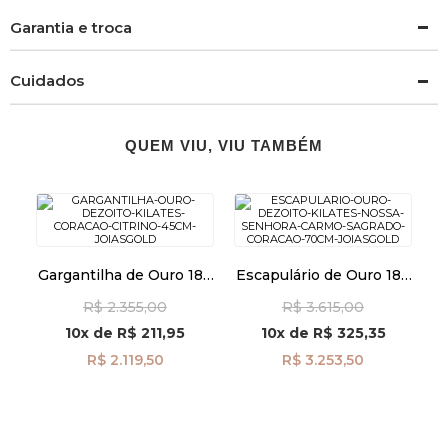
Garantia e troca
Cuidados
QUEM VIU, VIU TAMBÉM
Gargantilha de Ouro 18k
Escapulário de Ouro 18k
Coração Citrino de 45cm
N. Sra do Carmo e
R$ 2.355,00
R$ 3.615,00
ga08429
Sagrado Coração de
70cm ga06295
10x
de
R$ 211,95
10x
de
R$ 325,35
R$ 2.119,50
R$ 3.253,50