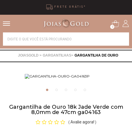
FRETE GRÁTIS*
0
Alianças
GARGANTILHAS
GARGANTILHA DE OURO
Anéis
Brincos
Correntes
Gargantilha de Ouro 18k Jade Verde com
8,0mm de 47cm ga04163
Gargantilhas
Avalie agora!
(
)
Pingentes