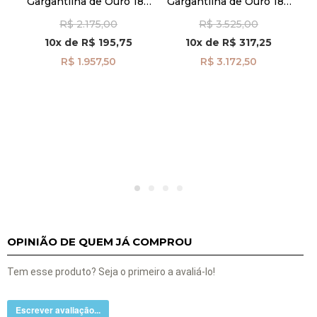
Gargantilha de Ouro 18k
Gargantilha de Ouro 18k
G
Gota Iolita de 45cm
Bolinhas de 45cm
ira
R$ 2.175,00
R$ 3.525,00
ga08435
ga07463
10x
de
R$ 195,75
10x
de
R$ 317,25
R$ 1.957,50
R$ 3.172,50
OPINIÃO DE QUEM JÁ COMPROU
Tem esse produto? Seja o primeiro a avaliá-lo!
Escrever avaliação...