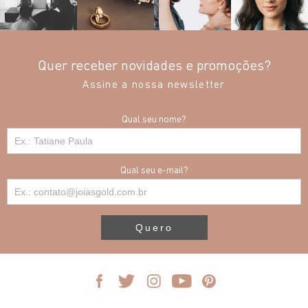
Quer receber novidades e promoções?
Assine a nossa newsletter
Qual seu nome?
Qual seu e-mail?
Quero