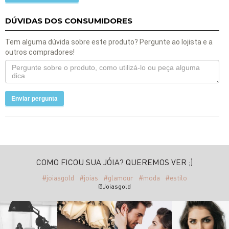
DÚVIDAS DOS CONSUMIDORES
Tem alguma dúvida sobre este produto? Pergunte ao lojista e a
outros compradores!
Enviar pergunta
COMO FICOU SUA JÓIA? QUEREMOS VER ;)
#joiasgold
#joias
#glamour
#moda
#estilo
@Joiasgold