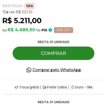
R$ 5.790,00
10%
10
x
R$ 521,10
Pulseiras
R$ 5.211,00
Piercing
R$ 4.689,90
PIX
10% OFF
RESTA
01
UNIDADE
Pedras Preciosas
COMPRAR
Presente
Comprar pelo WhatsApp
OFERTAS
Troca grátis
Frete Grátis
Ouro - 18k
RESTA
01
UNIDADE