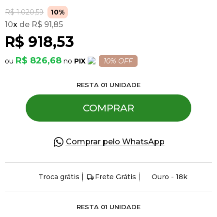
R$ 1.020,59
10%
10
x
R$ 91,85
Pulseiras
R$ 918,53
Piercing
R$ 826,68
PIX
10% OFF
RESTA
01
UNIDADE
Pedras Preciosas
COMPRAR
Presente
Comprar pelo WhatsApp
OFERTAS
Troca grátis
Frete Grátis
Ouro - 18k
RESTA
01
UNIDADE