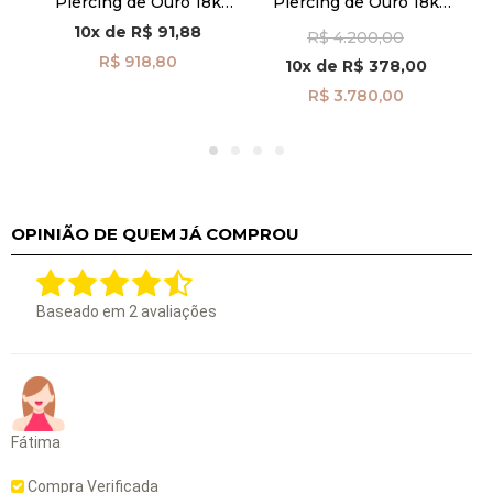
8k
Piercing de Ouro 18k
Piercing de Ouro 18k
Orelha Coração com
Orelha Encaixe com
10x
de
R$ 91,88
R$ 4.200,00
Zircônia ac07866
Diamantes ac07696
R$ 918,80
10x
de
R$ 378,00
R$ 3.780,00
OPINIÃO DE QUEM JÁ COMPROU
Baseado em
2
avaliações
Fátima
Compra Verificada