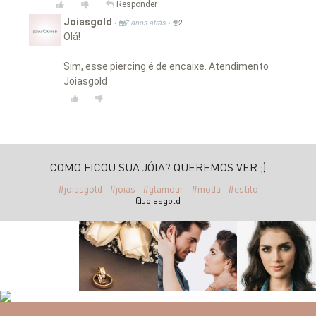
Responder
Joiasgold
•
•
7 anos atrás
2
Olá!
Sim, esse piercing é de encaixe. Atendimento
Joiasgold
COMO FICOU SUA JÓIA? QUEREMOS VER ;)
#joiasgold
#joias
#glamour
#moda
#estilo
@Joiasgold