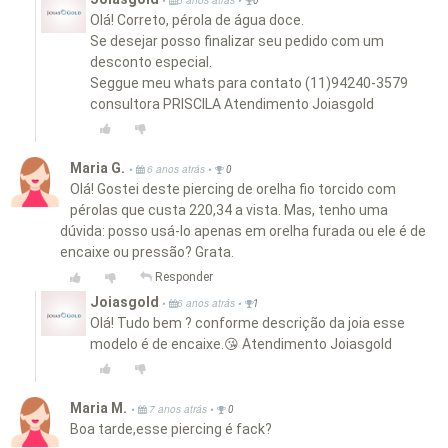
•
5 anos atrás
0
Olá! Correto, pérola de água doce.
Se desejar posso finalizar seu pedido com um
desconto especial.
Seggue meu whats para contato (11)94240-3579
consultora PRISCILA Atendimento Joiasgold
Maria G.
•
•
6 anos atrás
0
Olá! Gostei deste piercing de orelha fio torcido com
pérolas que custa 220,34 a vista. Mas, tenho uma
dúvida: posso usá-lo apenas em orelha furada ou ele é de
encaixe ou pressão? Grata.
Responder
Joiasgold
•
•
6 anos atrás
1
Olá! Tudo bem ? conforme descrição da joia esse
modelo é de encaixe.😘 Atendimento Joiasgold
Maria M.
•
•
7 anos atrás
0
Boa tarde,esse piercing é fack?