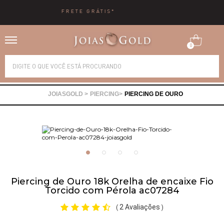
10X SEM JUROS
0
Alianças
PIERCING
PIERCING DE OURO
Anéis
Brincos
Correntes
Piercing de Ouro 18k Orelha de encaixe Fio
Torcido com Pérola ac07284
Gargantilhas
2 Avaliações
(
)
Pingentes