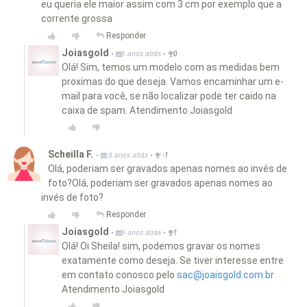
eu queria ele maior assim com 3 cm por exemplo que a
corrente grossa
Responder
Joiasgold
•
•
5 anos atrás
0
Olá! Sim, temos um modelo com as medidas bem
proximas do que deseja. Vamos encaminhar um e-
mail para você, se não localizar pode ter caido na
caixa de spam. Atendimento Joiasgold
Scheilla F.
•
•
5 anos atrás
-1
Olá, poderiam ser gravados apenas nomes ao invés de
foto?Olá, poderiam ser gravados apenas nomes ao
invés de foto?
Responder
Joiasgold
•
•
5 anos atrás
1
Olá! Oi Sheila! sim, podemos gravar os nomes
exatamente como deseja. Se tiver interesse entre
em contato conosco pelo
sac@joaisgold.com.br
Atendimento Joiasgold