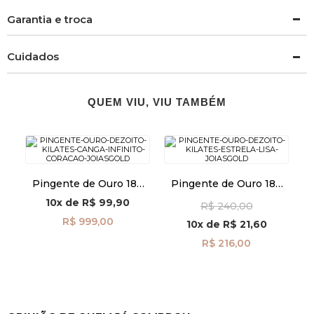
Garantia e troca
Cuidados
QUEM VIU, VIU TAMBÉM
Pingente de Ouro 18k
Pingente de Ouro 18k
Canga Infinito com
Estrela Lisa pi22917
10x
de
R$ 99,90
R$ 240,00
Coração pi24493
R$ 999,00
10x
de
R$ 21,60
R$ 216,00