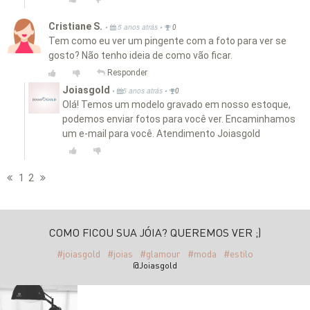
Cristiane S.
•
•
5 anos atrás
0
Tem como eu ver um pingente com a foto para ver se
gosto? Não tenho ideia de como vão ficar.
Responder
Joiasgold
•
•
5 anos atrás
0
Olá! Temos um modelo gravado em nosso estoque,
podemos enviar fotos para você ver. Encaminhamos
um e-mail para você. Atendimento Joiasgold
1
2
COMO FICOU SUA JÓIA? QUEREMOS VER ;)
#joiasgold
#joias
#glamour
#moda
#estilo
@Joiasgold