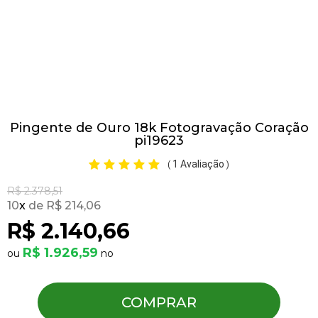
Pulseiras
Piercing
Pingente de Ouro 18k Fotogravação Coração
Pedras Preciosas
pi19623
1 Avaliação
(
)
Presente
R$ 2.378,51
10
x
R$ 214,06
OFERTAS
R$ 2.140,66
R$ 1.926,59
COMPRAR