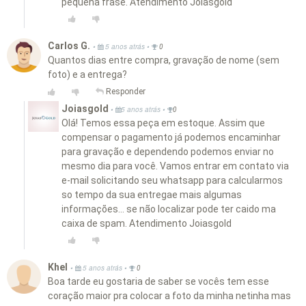
pequena frase. Atendimento Joiasgold
Carlos G.
•
•
5 anos atrás
0
Quantos dias entre compra, gravação de nome (sem
foto) e a entrega?
Responder
Joiasgold
•
•
5 anos atrás
0
Olá! Temos essa peça em estoque. Assim que
compensar o pagamento já podemos encaminhar
para gravação e dependendo podemos enviar no
mesmo dia para você. Vamos entrar em contato via
e-mail solicitando seu whatsapp para calcularmos
so tempo da sua entregae mais algumas
informações... se não localizar pode ter caido ma
caixa de spam. Atendimento Joiasgold
Khel
•
•
5 anos atrás
0
Boa tarde eu gostaria de saber se vocês tem esse
coração maior pra colocar a foto da minha netinha mas