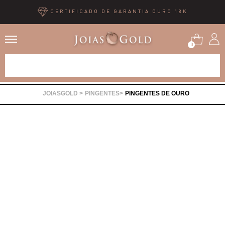
CERTIFICADO DE GARANTIA OURO 18K
0
Alianças
PINGENTES
PINGENTES DE OURO
Anéis
Brincos
Correntes
Gargantilhas
Pingentes