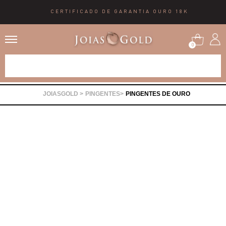
CERTIFICADO DE GARANTIA OURO 18K
0
Alianças
PINGENTES
PINGENTES DE OURO
Anéis
Brincos
Correntes
Gargantilhas
Pingentes