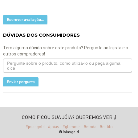
Escrever avaliação...
DÚVIDAS DOS CONSUMIDORES
Tem alguma dúvida sobre este produto? Pergunte ao lojista e a
outros compradores!
Enviar pergunta
COMO FICOU SUA JÓIA? QUEREMOS VER ;)
#joiasgold
#joias
#glamour
#moda
#estilo
@Joiasgold