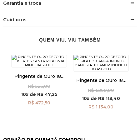
Garantia e troca
Cuidados
QUEM VIU, VIU TAMBÉM
Pingente de Ouro 18k
Pingente de Ouro 18k
Santa Rita Oval Mini
Canga Infinito
R$ 525,00
pi23084
R$ 1.260,00
Manuscrito Amor
10x
de
R$ 47,25
Infinito pi24492
10x
de
R$ 113,40
R$ 472,50
R$ 1.134,00
OPINIÃO DE QUEM JÁ COMPROU