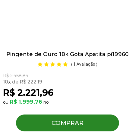
Pulseiras
Piercing
Pingente de Ouro 18k Gota Apatita pi19960
Pedras Preciosas
1 Avaliação
(
)
Presente
R$ 2.468,84
10
x
R$ 222,19
R$ 2.221,96
OFERTAS
R$ 1.999,76
COMPRAR