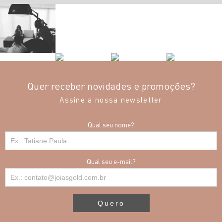
Quer receber novidades e promoções?
Assine a nossa newsletter
Qual seu nome?
Qual seu e-mail?
Quero