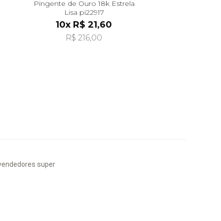
Pingente de Ouro 18k Estrela
Lisa pi22917
10x R$ 21,60
R$ 216,00
s vendedores super