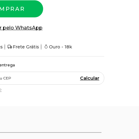
MPRAR
r pelo WhatsApp
is
Frete Grátis
Ouro - 18k
 entrega
Calcular
P