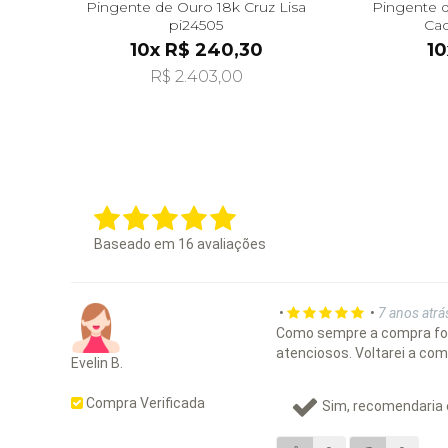
Pingente de Ouro 18k Cruz Lisa
Pingente d
pi24505
Cac
10x R$ 240,30
10
R$ 2.403,00
Baseado em
16
avaliações
•
•
7 anos atrá
Como sempre a compra foi p
atenciosos. Voltarei a co
Evelin B.
Compra Verificada
Sim, recomendaria 