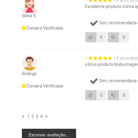
•
•
8 anos atrá
Excelente produto ótima q
Silvia S.
Sim, recomendaria 
Compra Verificada
0
0
•
•
8 anos atrá
otimo produto linda imag
Rodrigo
Sim, recomendaria 
Compra Verificada
0
0
1
2
3
4
Escrever avaliação...