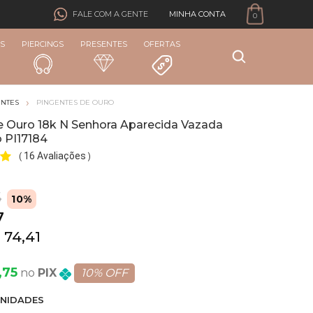
MINHA CONTA
FALE COM A GENTE
0
S
PIERCINGS
PRESENTES
OFERTAS
ENTES
PINGENTES DE OURO
e Ouro 18k N Senhora Aparecida Vazada
 PI17184
16 Avaliações
(
)
5
10%
7
 74,41
,75
PIX
10% OFF
NIDADE
S