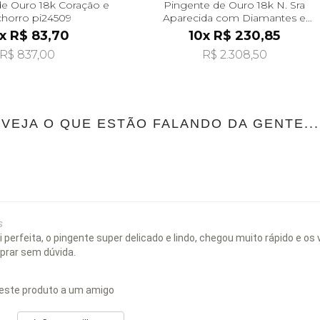
e Ouro 18k Coração e
Pingente de Ouro 18k N. Sra
horro pi24509
Aparecida com Diamantes e
Safiras pi23679
x R$ 83,70
10x R$ 230,85
R$ 837,00
R$ 2.308,50
VEJA O QUE ESTÃO FALANDO DA GENTE...
s
erfeita, o pingente super delicado e lindo, chegou muito rápido e o
mprar sem dúvida.
este produto a um amigo