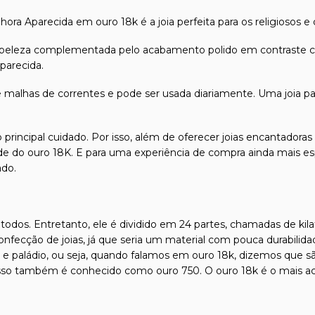
a Aparecida em ouro 18k é a joia perfeita para os religiosos e d
a beleza complementada pelo acabamento polido em contraste
parecida.
e malhas de correntes e pode ser usada diariamente. Uma joia pa
 principal cuidado. Por isso, além de oferecer joias encantadora
dade do ouro 18K. E para uma experiência de compra ainda mais es
ado.
odos. Entretanto, ele é dividido em 24 partes, chamadas de kilat
confecção de joias, já que seria um material com pouca durabilida
l e paládio, ou seja, quando falamos em ouro 18k, dizemos que s
isso também é conhecido como ouro 750. O ouro 18k é o mais ace