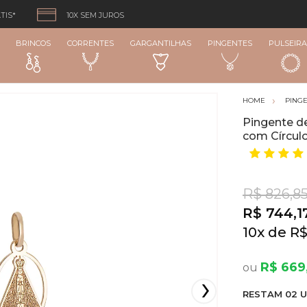
TIS*
10X SEM JUROS
BRINCOS
CORRENTES
GARGANTILHAS
PINGENTES
PULSEIRA
PING
Pingente d
com Círculo
R$ 826,8
R$ 744,1
10
x
R$
R$ 669
RESTA
M
02
U