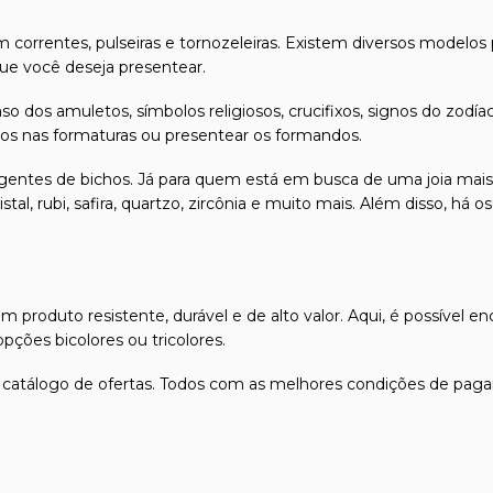
 correntes, pulseiras e tornozeleiras. Existem diversos modelos
e você deseja presentear.
so dos amuletos, símbolos religiosos, crucifixos, signos do z
ados nas formaturas ou presentear os formandos.
ngentes de bichos. Já para quem está em busca de uma joia mais
stal, rubi, safira, quartzo, zircônia e muito mais. Além disso, h
produto resistente, durável e de alto valor. Aqui, é possível en
ções bicolores ou tricolores.
 catálogo de ofertas. Todos com as melhores condições de paga