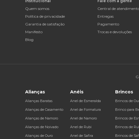
Institucional
Fale com a gente
Quem somos
Central de atendiment
Política de privacidade
Entregas
Garantia de satisfação
Pagamento
Manifesto
Trocas e devoluções
Blog
G
Alianças
Anéis
Brincos
Alianças Baratas
Anel de Esmeralda
Brincos de Ou
Alianças de Casamento
Anel de Formatura
Brinco para B
Alianças de Namoro
Anel de Namoro
Brincos de Es
Alianças de Noivado
Anel de Rubi
Brincos de Ru
Alianças de Ouro
Anel de Safira
Brincos de Saf