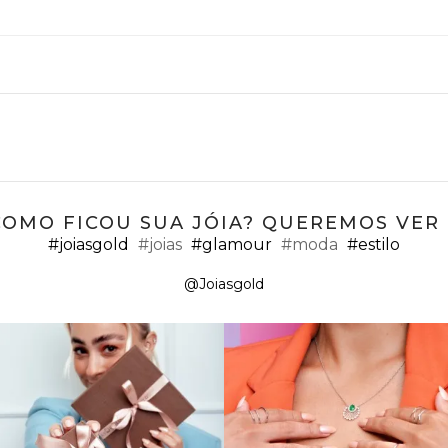
COMO FICOU SUA JÓIA? QUEREMOS VER ;
#joiasgold
#joias
#glamour
#moda
#estilo
@Joiasgold