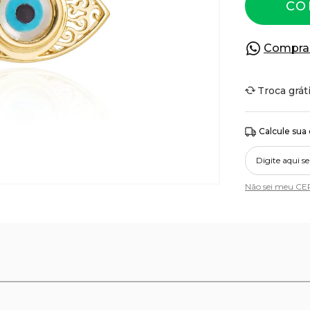
CO
Compra
Troca grát
Calcule sua
Não sei meu CE