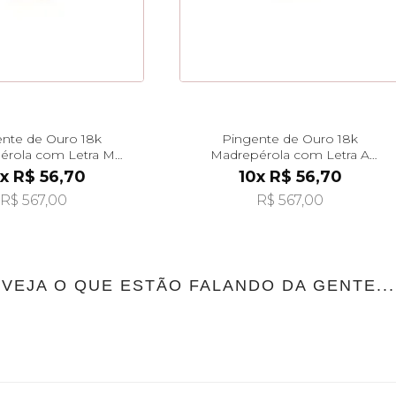
nte de Ouro 18k
Pingente de Ouro 18k
érola com Letra M
Madrepérola com Letra A
durada pi24479
Pendurada pi24475
x R$ 56,70
10x R$ 56,70
R$ 567,00
R$ 567,00
VEJA O QUE ESTÃO FALANDO DA GENTE...