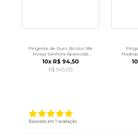
Pingente de Ouro Bicolor 18k
Pinge
Nossa Senhora Aparecida
Madrep
pi21085
Pen
10x R$ 94,50
10
R$ 945,00
Baseado em
1
avaliação