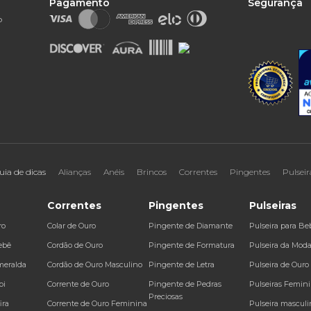
Pagamento
Segurança
o
uia de dicas
Alianças
Anéis
Brincos
Correntes
Pingentes
Pulseir
Correntes
Pingentes
Pulseiras
ro
Colar de Ouro
Pingente de Diamante
Pulseira para Be
ebê
Cordão de Ouro
Pingente de Formatura
Pulseira da Mod
meralda
Cordão de Ouro Masculino
Pingente de Letra
Pulseira de Ouro
bi
Corrente de Ouro
Pingente de Pedras
Pulseiras Femin
Preciosas
ira
Corrente de Ouro Feminina
Pulseira masculi