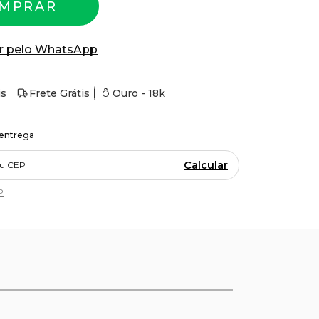
MPRAR
r pelo WhatsApp
is
Frete Grátis
Ouro - 18k
 entrega
Calcular
P