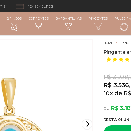
TIS*
10X SEM JUROS
BRINCOS
CORRENTES
GARGANTILHAS
PINGENTES
PULSEIRA
PING
Pingente e
R$ 3.928,
R$ 3.536
10
x
R$
R$ 3.1
RESTA
01
UNI