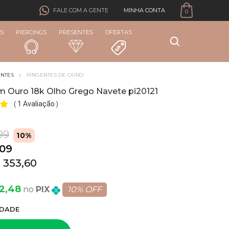
MINHA CONTA
FALE COM A GENTE
0
S
PIERCINGS
PRESENTES
OFERTAS
ENTES
PINGENTES DE OURO
m Ouro 18k Olho Grego Navete pi20121
1 Avaliação
(
)
99
10%
,09
 353,60
82,48
PIX
10% OFF
DADE