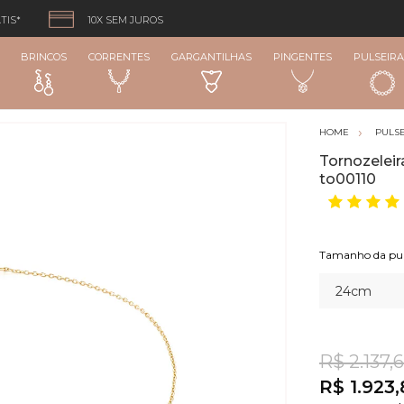
TIS*
10X SEM JUROS
BRINCOS
CORRENTES
GARGANTILHAS
PINGENTES
PULSEIRA
PULSE
Tornozelei
to00110
R$ 2.137,
R$ 1.923