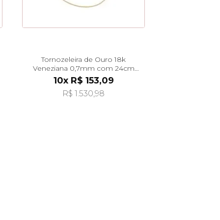
Tornozeleira de Ouro 18k
Veneziana 0,7mm com 24cm
to00128
10x R$ 153,09
R$ 1.530,98