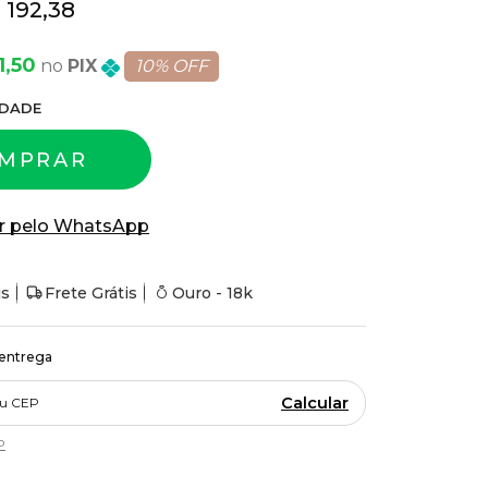
 192,38
1,50
PIX
10% OFF
DADE
MPRAR
r pelo WhatsApp
is
Frete Grátis
Ouro - 18k
 entrega
Calcular
P