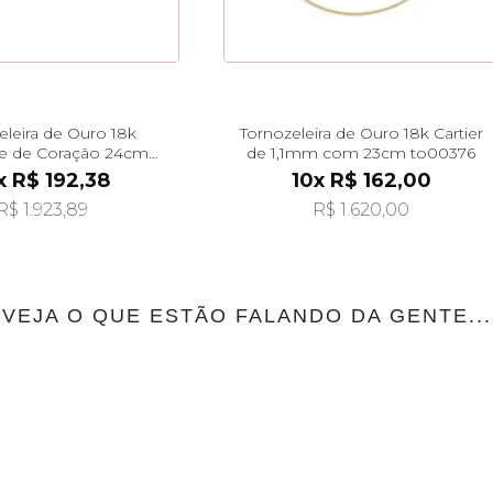
eleira de Ouro 18k
Tornozeleira de Ouro 18k Cartier
e de Coração 24cm
de 1,1mm com 23cm to00376
to00110
x R$ 192,38
10x R$ 162,00
R$ 1.923,89
R$ 1.620,00
VEJA O QUE ESTÃO FALANDO DA GENTE...