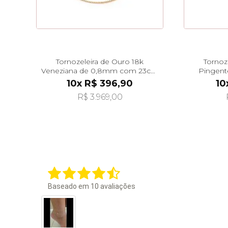
Tornozeleira de Ouro 18k
Tornoz
Veneziana de 0,8mm com 23cm
Pingent
to00361
10x R$ 396,90
10
R$ 3.969,00
Baseado em
10
avaliações