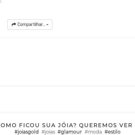
s
Compartilhar...
COMO FICOU SUA JÓIA? QUEREMOS VER ;
#joiasgold
#joias
#glamour
#moda
#estilo