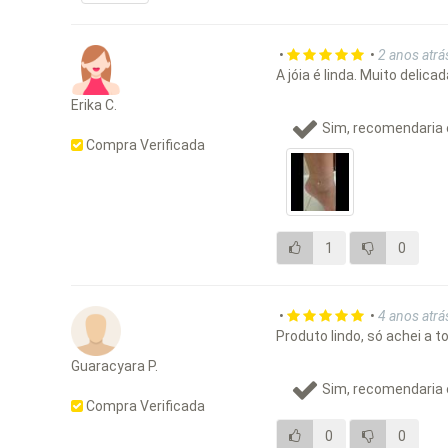
•
•
2 anos atrá
A jóia é linda. Muito delic
Erika C.
Sim, recomendaria 
Compra Verificada
1
0
•
•
4 anos atrá
Produto lindo, só achei a 
Guaracyara P.
Sim, recomendaria 
Compra Verificada
0
0