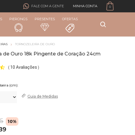
MINHA CONTA
FALE COM A GENTE
0
S
PIERCINGS
PRESENTES
OFERTAS
IRAS
TORNOZELEIRA DE OURO
ra de Ouro 18k Pingente de Coração 24cm
10 Avaliações
(
)
Guia de
Medidas
65
10%
,89