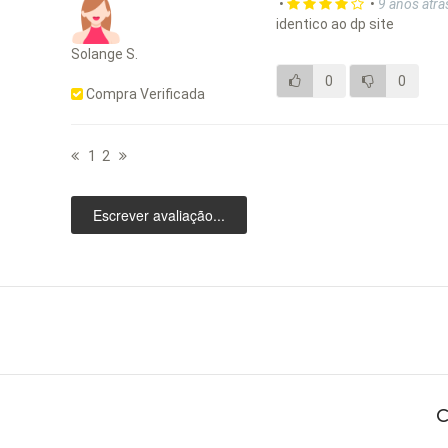
•
•
9 anos atrá
identico ao dp site
Solange S.
0
0
Compra Verificada
1
2
Escrever avaliação...