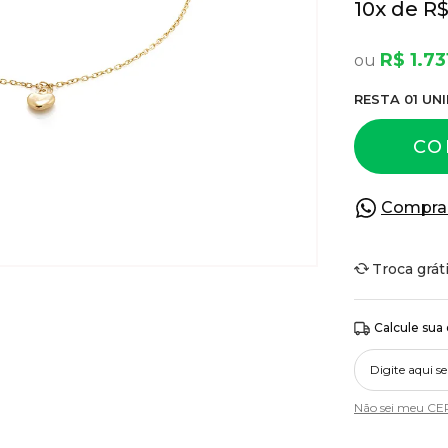
10
x
R$
R$ 1.73
RESTA
01
UNI
CO
Compra
Troca grát
Calcule sua
Não sei meu CE