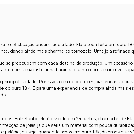
eza e sofisticação andam lado a lado. Ela é toda feita em ouro 
ente, dando ainda mais charme ao tornozelo. Uma joia refinada q
s que se preocupam com cada detalhe da produção. Um acessório
tanto com uma rasteirinha baixinha quanto com um incrível sapat
 principal cuidado. Por isso, além de oferecer joias encantadora
dade do ouro 18K. E para uma experiência de compra ainda mais es
ado.
odos. Entretanto, ele é dividido em 24 partes, chamadas de kilat
confecção de joias, já que seria um material com pouca durabilida
l e paládio, ou seja, quando falamos em ouro 18k, dizemos que s