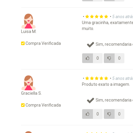
•
•
5 anos atrá
Uma gracinha, exatamente
muito.
Luisa M.
Compra Verificada
Sim, recomendaria 
0
0
•
•
5 anos atrá
Produto exato a imagem.
Graciella S.
Sim, recomendaria 
Compra Verificada
0
0