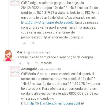
Olá! Gladys, o valor da gargantilha hoje, dia
28/12/2022 está por 10x de R$ 146,64 no cartão de
crédito ou R$ 1.319,78 à vista no boleto ou PIX. Entre
em contato através do WhatsApp clicando no link
http://bit.ly/AtendimentoJoiasgold.
Uma de nossas
consultoras vai te auxiliar com mais informações,
você vai amar o nosso atendimento
personalizado. 😀 Atendimento Joiasgold
Maria
•
•
4 anos atrás
0
O anúncio está sem preço e sem opção de compra
Responder
Joiasgold
•
•
4 anos atrás
0
Olá! Maria, é porque esse modelo está disponível
somente por encomenda, o valor dela é 10x de R$
146,64 no cartão de credito ou R$ 1.319,78 à vista no
boleto ou pix. Para efetuar a encomenda entre em
contato através do Televendas 0800-003-03-03 ou
whatsapp clicando no
link:
http://bit.ly/AtendimentoJoiasgold
😀