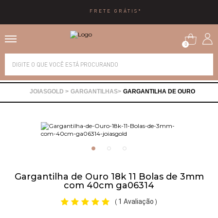
10X SEM JUROS
0
Alianças
GARGANTILHAS
GARGANTILHA DE OURO
Anéis
Brincos
Correntes
Gargantilha de Ouro 18k 11 Bolas de 3mm
com 40cm ga06314
Gargantilhas
1 Avaliação
(
)
Pingentes