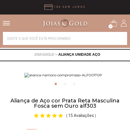
10X SEM JUROS
0
Alianças
ALIANÇA UNIDADE AÇO
Anéis
Brincos
Correntes
Aliança de Aço cor Prata Reta Masculina
Fosca sem Ouro alf303
Gargantilhas
15 Avaliações
(
)
Pingentes