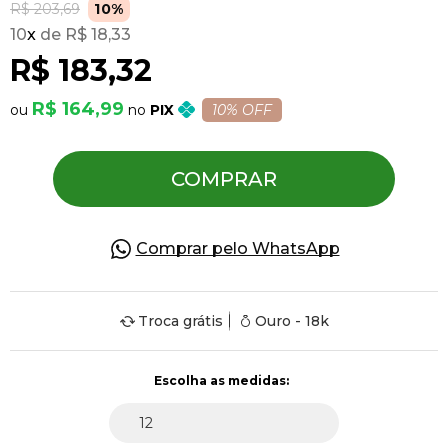
R$ 203,69
10%
10
x
R$ 18,33
Pulseiras
R$ 183,32
R$ 164,99
PIX
10% OFF
Piercing
COMPRAR
Pedras Preciosas
Presente
Comprar pelo WhatsApp
OFERTAS
Troca grátis
Ouro - 18k