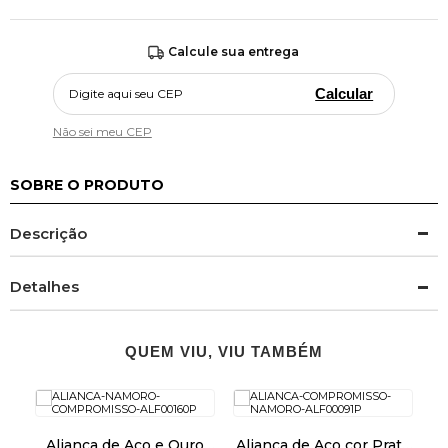
Calcule sua entrega
Calcular
Não sei meu CEP
SOBRE O PRODUTO
Descrição
Detalhes
QUEM VIU, VIU TAMBÉM
sso
A
Aliança de Aço e Ouro
Aliança de Aço cor Prata