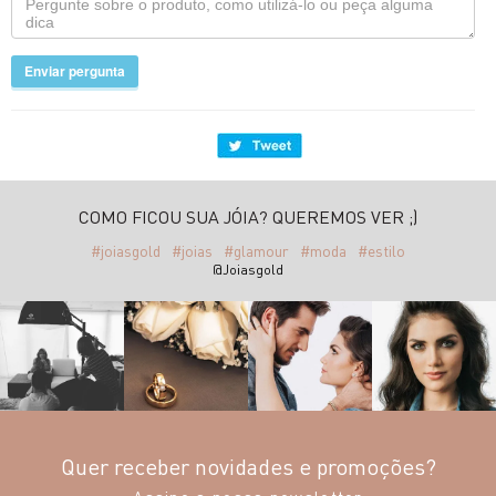
Enviar pergunta
COMO FICOU SUA JÓIA? QUEREMOS VER ;)
#joiasgold
#joias
#glamour
#moda
#estilo
@Joiasgold
Quer receber novidades e promoções?