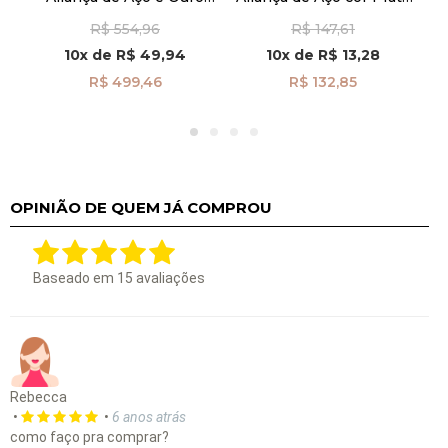
 e
cor Prata Feminina
Concava com 6,0mm
R$ 554,96
R$ 147,61
alf189-1d
Masculina alf308
10x
de
R$ 49,94
10x
de
R$ 13,28
R$ 499,46
R$ 132,85
OPINIÃO DE QUEM JÁ COMPROU
Baseado em
15
avaliações
Rebecca
•
•
6 anos atrás
como faço pra comprar?