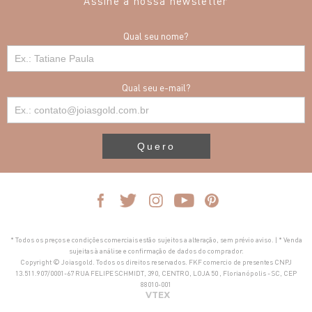
Assine a nossa newsletter
Qual seu nome?
Qual seu e-mail?
Quero
* Todos os preços e condições comerciais estão sujeitos a alteração, sem prévio aviso. | * Venda
sujeitas à análise e confirmação de dados do comprador.
Copyright © Joiasgold. Todos os direitos reservados. FKF comercio de presentes CNPJ
13.511.907/0001-67 RUA FELIPE SCHMIDT, 390, CENTRO, LOJA 50 , Florianópolis - SC, CEP
88010-001
VTEX