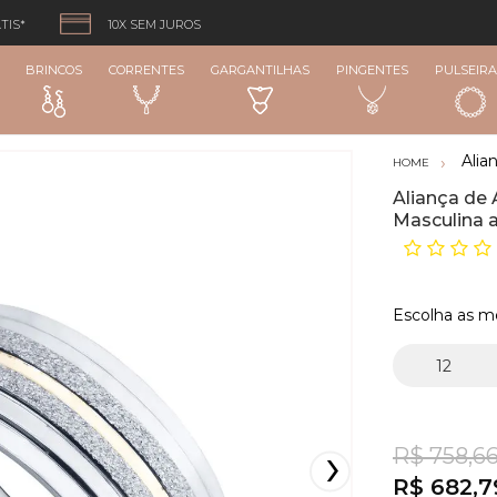
TIS*
10X SEM JUROS
BRINCOS
CORRENTES
GARGANTILHAS
PINGENTES
PULSEIRA
Alia
Aliança de 
Masculina 
Escolha as m
R$ 758,6
R$ 682,7