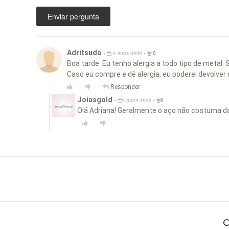
Enviar pergunta
Adritsuda
•
•
9 anos atrás
0
Boa tarde. Eu tenho alergia a todo tipo de metal
Caso eu compre e dê alergia, eu poderei devolver
Responder
Joiasgold
•
•
9 anos atrás
0
Olá Adriana! Geralmente o aço não costuma dar 