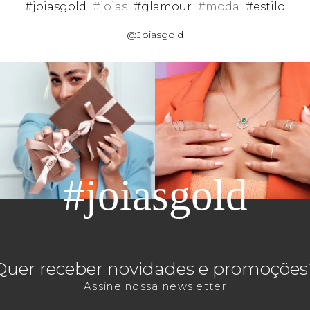
#joiasgold
#joias
#glamour
#moda
#estilo
@Joiasgold
#joiasgold
Quer receber novidades e promoções
Assine nossa newsletter