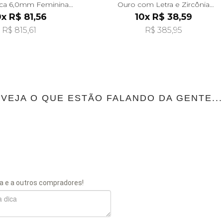
ca 6,0mm Feminina
Ouro com Letra e Zircônia
alf311-1
alf081-1
0x R$ 81,56
10x R$ 38,59
R$ 815,61
R$ 385,95
VEJA O QUE ESTÃO FALANDO DA GENTE...
a e a outros compradores!