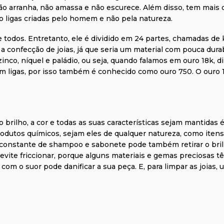
ão arranha, não amassa e não escurece. Além disso, tem mais d
ão ligas criadas pelo homem e não pela natureza.
todos. Entretanto, ele é dividido em 24 partes, chamadas de ki
 a confecção de joias, já que seria um material com pouca dura
zinco, níquel e paládio, ou seja, quando falamos em ouro 18k, 
m ligas, por isso também é conhecido como ouro 750. O ouro 1
 o brilho, a cor e todas as suas características sejam mantidas
odutos químicos, sejam eles de qualquer natureza, como itens d
constante de shampoo e sabonete pode também retirar o brilh
 e evite friccionar, porque alguns materiais e gemas preciosas
com o suor pode danificar a sua peça. E, para limpar as joias,