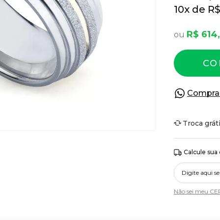
10
x
R$
R$ 614,
CO
Compra
Troca grát
Calcule sua
Não sei meu CE