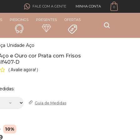
MINHA CONTA
FALE COM A GENTE
0
S
PIERCINGS
PRESENTES
OFERTAS
nça Unidade Aço
Aço e Ouro cor Prata com Frisos
alf407-D
Avalie agora!
(
)
edidas:
Guia de
Medidas
6
10%
9