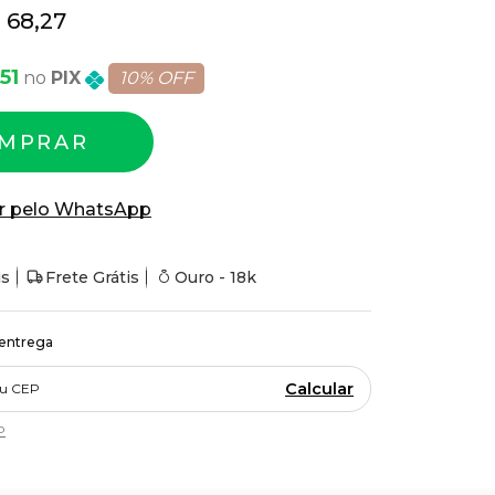
 68,27
51
PIX
10% OFF
MPRAR
r pelo WhatsApp
is
Frete Grátis
Ouro - 18k
 entrega
Calcular
P