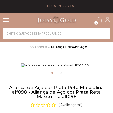
10X SEM JUROS
0
Alianças
ALIANÇA UNIDADE AÇO
Anéis
Brincos
Correntes
Aliança de Aço cor Prata Reta Masculina
alf098 - Aliança de Aço cor Prata Reta
Masculina alf098
Gargantilhas
Avalie agora!
(
)
Pingentes