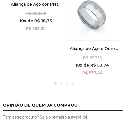
o
Aliança de Aço cor Prata
na
Reta Masculina Fosca
R$ 203,69
sem Ouro alf303
10x
de
R$ 18,33
R$ 183,32
Aliança de Aço e Ouro
cor Prata Abaulada
R$ 597,16
Feminina alf289-1d
10x
de
R$ 53,74
R$ 537,44
OPINIÃO DE QUEM JÁ COMPROU
Tem esse produto? Seja o primeiro a avaliá-lo!