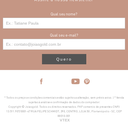
Qual seu nome?
Qual seu e-mail?
Quero
* Todos os preços e condições comerciais estão sujeitos a alteração, sem prévio aviso. | * Venda
sujeitas à análise e confirmação de dados do comprador.
Copyright © Joiasgold. Todos os direitos reservados. FKF comercio de presentes CNPJ
13.511.907/0001-67 RUA FELIPE SCHMIDT, 390, CENTRO, LOJA 50 , Florianópolis - SC, CEP
88010-001
VTEX