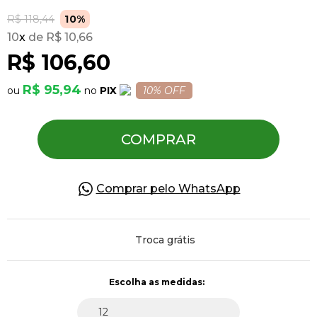
R$ 118,44
10%
10
x
R$ 10,66
Pulseiras
R$ 106,60
Piercing
R$ 95,94
PIX
10% OFF
Pedras Preciosas
COMPRAR
Presente
Comprar pelo WhatsApp
OFERTAS
Troca grátis