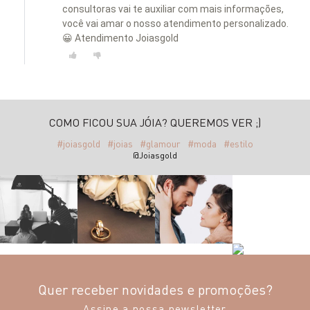
consultoras vai te auxiliar com mais informações,
você vai amar o nosso atendimento personalizado.
😀 Atendimento Joiasgold
COMO FICOU SUA JÓIA? QUEREMOS VER ;)
#joiasgold
#joias
#glamour
#moda
#estilo
@Joiasgold
Quer receber novidades e promoções?
Assine a nossa newsletter