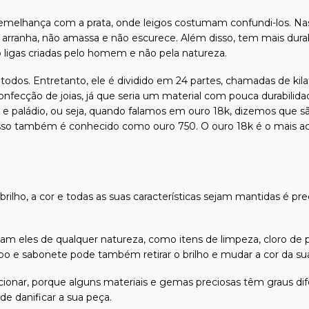
emelhança com a prata, onde leigos costumam confundi-los. Na
 arranha, não amassa e não escurece. Além disso, tem mais durab
o ligas criadas pelo homem e não pela natureza.
odos. Entretanto, ele é dividido em 24 partes, chamadas de kilat
confecção de joias, já que seria um material com pouca durabilida
l e paládio, ou seja, quando falamos em ouro 18k, dizemos que s
isso também é conhecido como ouro 750. O ouro 18k é o mais ace
 brilho, a cor e todas as suas características sejam mantidas é pr
m eles de qualquer natureza, como itens de limpeza, cloro de p
 e sabonete pode também retirar o brilho e mudar a cor da sua 
friccionar, porque alguns materiais e gemas preciosas têm graus
e danificar a sua peça.