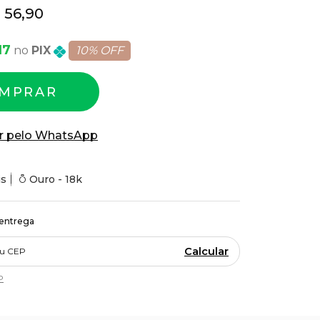
 56,90
17
PIX
10% OFF
MPRAR
r pelo WhatsApp
is
Ouro - 18k
 entrega
Calcular
P