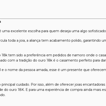
a
 é uma excelente escolha para quem deseja uma algo sofisticado
ula toda a joia, a aliança tem acabamento polido, garantindo um
uro 18k tem sido a preferência em pedidos de namoro onde o casal
ado com a tradição do ouro 18k é o casamento perfeito para dar 
ial e o nome da pessoa amada, esse é um presente que oferecem
 principal cuidado. Por isso, além de oferecer joias encantadora
dade do ouro 18K. E para uma experiência de compra ainda mais es
ado.