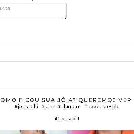
COMO FICOU SUA JÓIA? QUEREMOS VER ;
#joiasgold
#joias
#glamour
#moda
#estilo
@Joiasgold