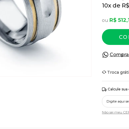
10
x
R$
R$ 512,
CO
Compra
Troca grát
Calcule sua
Não sei meu CE