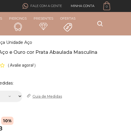
MINHA CONTA
FALE COM A GENTE
0
S
PIERCINGS
PRESENTES
OFERTAS
nça Unidade Aço
Aço e Ouro cor Prata Abaulada Masculina
Avalie agora!
(
)
edidas:
Guia de
Medidas
10%
8