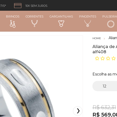
TIS*
10X SEM JUROS
BRINCOS
CORRENTES
GARGANTILHAS
PINGENTES
PULSEIRA
Alia
Aliança de 
alf408
Escolha as m
R$ 632,31
R$ 569,0