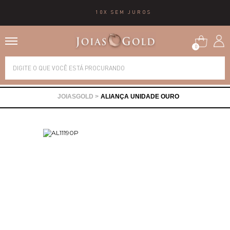
10X SEM JUROS
0
Alianças
ALIANÇA UNIDADE OURO
Anéis
Brincos
Correntes
Gargantilhas
Pingentes