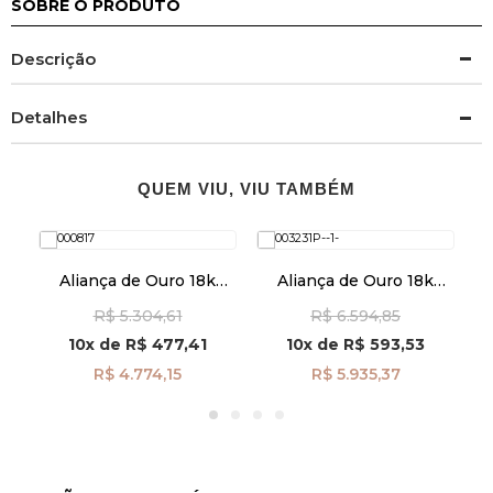
SOBRE O PRODUTO
Descrição
Detalhes
QUEM VIU, VIU TAMBÉM
Aliança de Ouro 18k
Aliança de Ouro 18k
Anatômica com Friso
Casamento Friso 5,0mm
C
rês
R$ 5.304,61
R$ 6.594,85
4,0mm Masculina
masculina al40025
al40003
10x
de
R$ 477,41
10x
de
R$ 593,53
R$ 4.774,15
R$ 5.935,37