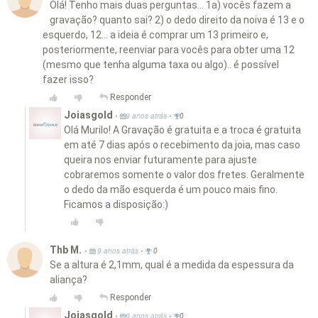
Olá! Tenho mais duas perguntas... 1a) vocês fazem a
gravação? quanto sai? 2) o dedo direito da noiva é 13 e o
esquerdo, 12... a ideia é comprar um 13 primeiro e,
posteriormente, reenviar para vocês para obter uma 12
(mesmo que tenha alguma taxa ou algo).. é possível
fazer isso?
Responder
Joiasgold
•
•
9 anos atrás
0
Olá Murilo! A Gravação é gratuita e a troca é gratuita
em até 7 dias após o recebimento da joia, mas caso
queira nos enviar futuramente para ajuste
cobraremos somente o valor dos fretes. Geralmente
o dedo da mão esquerda é um pouco mais fino.
Ficamos a disposição:)
Thb M.
•
•
9 anos atrás
0
Se a altura é 2,1mm, qual é a medida da espessura da
aliança?
Responder
Joiasgold
•
•
9 anos atrás
0