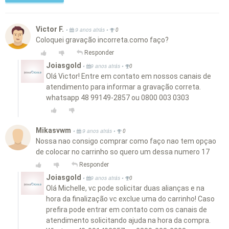
Victor F.
•
•
9 anos atrás
0
Coloquei gravação incorreta.como faço?
Responder
Joiasgold
•
•
9 anos atrás
0
Olá Victor! Entre em contato em nossos canais de
atendimento para informar a gravação correta.
whatsapp 48 99149-2857 ou 0800 003 0303
Mikasvwm
•
•
9 anos atrás
0
Nossa nao consigo comprar como faço nao tem opçao
de colocar no carrinho so quero um dessa numero 17
Responder
Joiasgold
•
•
9 anos atrás
0
Olá Michelle, vc pode solicitar duas alianças e na
hora da finalização vc exclue uma do carrinho! Caso
prefira pode entrar em contato com os canais de
atendimento solicitando ajuda na hora da compra.