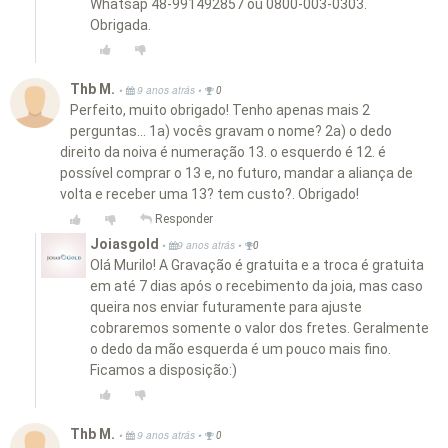
Whatsap 48-991492857 ou 0800-003-0303.
Obrigada.
Thb M.
•
•
9 anos atrás
0
Perfeito, muito obrigado! Tenho apenas mais 2
perguntas... 1a) vocês gravam o nome? 2a) o dedo
direito da noiva é numeração 13. o esquerdo é 12. é
possível comprar o 13 e, no futuro, mandar a aliança de
volta e receber uma 13? tem custo?. Obrigado!
Responder
Joiasgold
•
•
9 anos atrás
0
Olá Murilo! A Gravação é gratuita e a troca é gratuita
em até 7 dias após o recebimento da joia, mas caso
queira nos enviar futuramente para ajuste
cobraremos somente o valor dos fretes. Geralmente
o dedo da mão esquerda é um pouco mais fino.
Ficamos a disposição:)
Thb M.
•
•
9 anos atrás
0