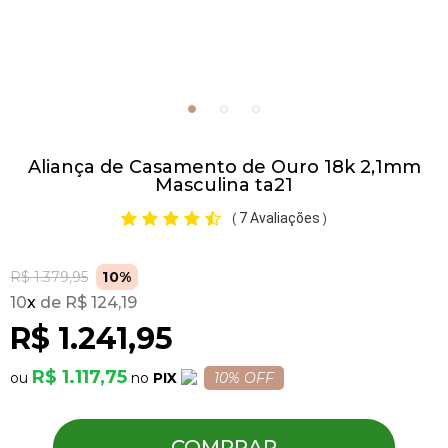
Pulseiras
Piercing
Aliança de Casamento de Ouro 18k 2,1mm
Pedras Preciosas
Masculina ta21
7 Avaliações
(
)
Presente
R$ 1.379,95
10%
OFERTAS
10
x
R$ 124,19
R$ 1.241,95
R$ 1.117,75
PIX
10% OFF
COMPRAR