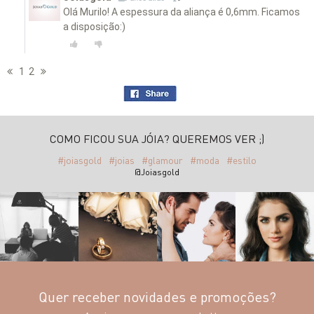
Olá Murilo! A espessura da aliança é 0,6mm. Ficamos
a disposição:)
1
2
COMO FICOU SUA JÓIA? QUEREMOS VER ;)
#joiasgold
#joias
#glamour
#moda
#estilo
@Joiasgold
Quer receber novidades e promoções?