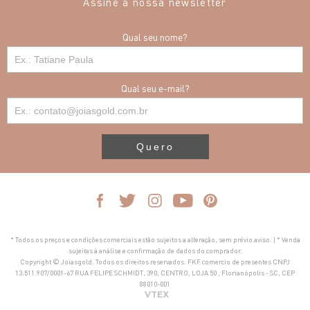
Assine a nossa newsletter
Qual seu nome?
Qual seu e-mail?
Quero
* Todos os preços e condições comerciais estão sujeitos a alteração, sem prévio aviso. | * Venda
sujeitas à análise e confirmação de dados do comprador.
Copyright © Joiasgold. Todos os direitos reservados. FKF comercio de presentes CNPJ
13.511.907/0001-67 RUA FELIPE SCHMIDT, 390, CENTRO, LOJA 50 , Florianópolis - SC, CEP
88010-001
VTEX