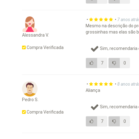
•
•
7 anos atrá
Mesmo na descrição do pr
grossinhas mas elas são be
Alessandra V.
Compra Verificada
Sim, recomendaria 
7
0
•
•
8 anos atrá
Aliança
Pedro S.
Sim, recomendaria 
Compra Verificada
7
0