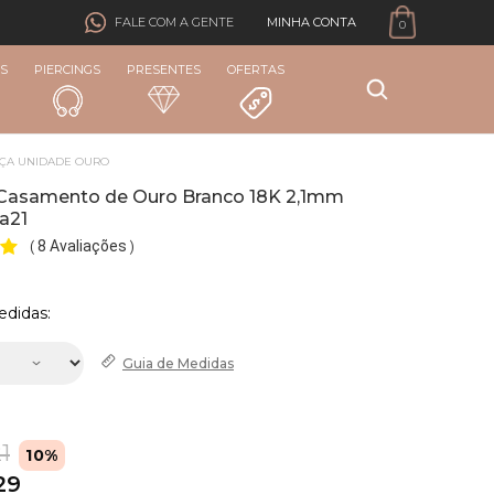
MINHA CONTA
FALE COM A GENTE
0
S
PIERCINGS
PRESENTES
OFERTAS
NÇA UNIDADE OURO
 Casamento de Ouro Branco 18K 2,1mm
a21
8 Avaliações
(
)
edidas:
Guia de
Medidas
1
10%
29