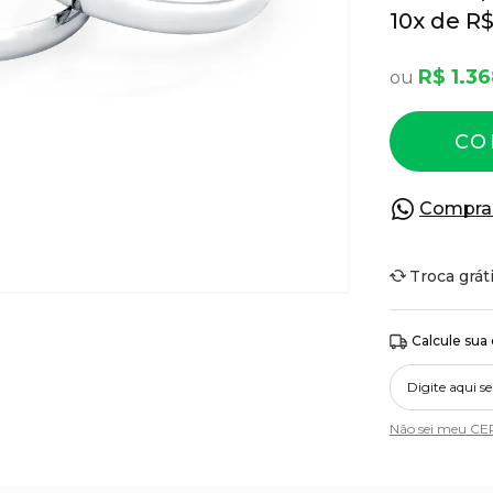
10
x
R$
R$ 1.3
CO
Compra
Troca grát
Calcule sua
Não sei meu CE