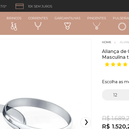
TIS*
10X SEM JUROS
BRINCOS
CORRENTES
GARGANTILHAS
PINGENTES
PULSEIRA
ALIA
Aliança de
Masculina t
Escolha as m
R$ 1.689,2
R$ 1.520,