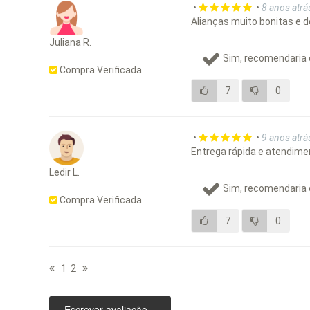
•
•
8 anos atrá
Alianças muito bonitas e d
Juliana R.
Sim, recomendaria 
Compra Verificada
7
0
•
•
9 anos atrá
Entrega rápida e atendiment
Ledir L.
Sim, recomendaria 
Compra Verificada
7
0
1
2
Escrever avaliação...