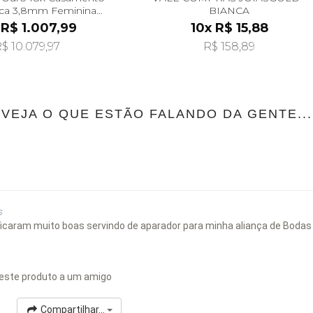
ca 3,8mm Feminina
BIANCA
ante al40039d1
 R$ 1.007,99
10x R$ 15,88
$ 10.079,97
R$ 158,89
VEJA O QUE ESTÃO FALANDO DA GENTE...
s
ficaram muito boas servindo de aparador para minha aliança de Bodas d
este produto a um amigo
Compartilhar...