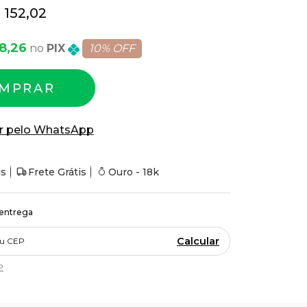
 152,02
68,26
PIX
10% OFF
MPRAR
r pelo WhatsApp
is
Frete Grátis
Ouro - 18k
 entrega
Calcular
P