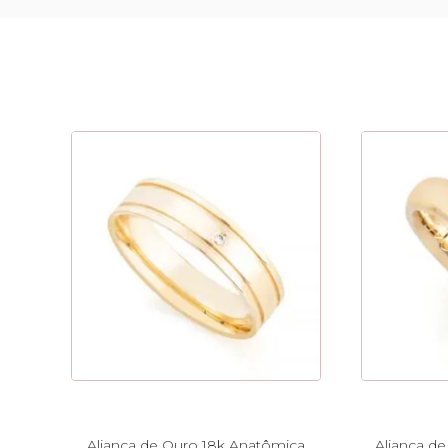
Aliança de Ouro 18k Anatômica
Aliança d