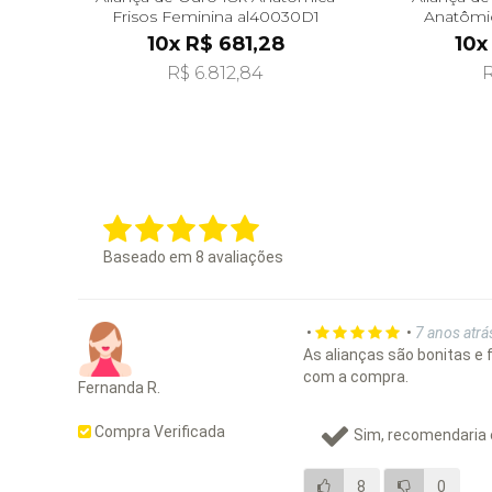
Frisos Feminina al40030D1
Anatômi
Diam
10x R$ 681,28
10x
R$ 6.812,84
R
Baseado em
8
avaliações
•
•
7 anos atrá
As alianças são bonitas e 
com a compra.
Fernanda R.
Compra Verificada
Sim, recomendaria 
8
0