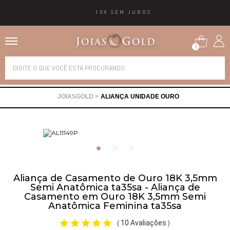
10X SEM JUROS
0
Alianças
ALIANÇA UNIDADE OURO
Anéis
Brincos
Correntes
Aliança de Casamento de Ouro 18K 3,5mm
Semi Anatômica ta35sa - Aliança de
Casamento em Ouro 18K 3,5mm Semi
Gargantilhas
Anatômica Feminina ta35sa
10 Avaliações
(
)
Pingentes