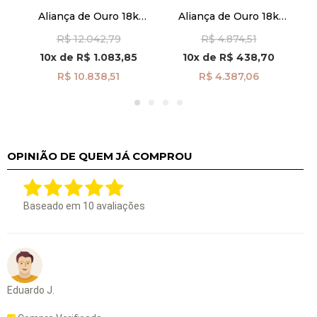
Aliança de Ouro 18k
Aliança de Ouro 18k
a
Casamento Anatômica
Casamento Anatômica
R$ 12.042,79
R$ 4.874,51
29
Friso Feminino
3,0mm Masculina
al40026d10
al40022
10x
de
R$ 1.083,85
10x
de
R$ 438,70
R$ 10.838,51
R$ 4.387,06
OPINIÃO DE QUEM JÁ COMPROU
Baseado em
10
avaliações
Eduardo J.