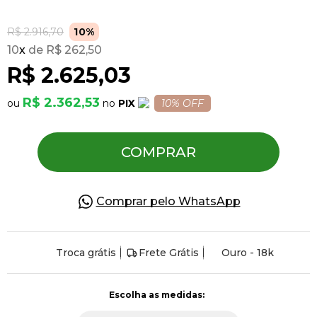
R$ 2.916,70
10%
Pulseiras
10
x
R$ 262,50
R$ 2.625,03
Piercing
R$ 2.362,53
PIX
10% OFF
Pedras Preciosas
COMPRAR
Presente
Comprar pelo WhatsApp
OFERTAS
Troca grátis
Frete Grátis
Ouro - 18k