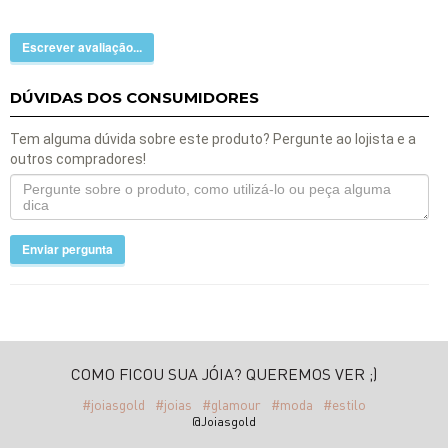
Escrever avaliação...
DÚVIDAS DOS CONSUMIDORES
Tem alguma dúvida sobre este produto? Pergunte ao lojista e a
outros compradores!
Enviar pergunta
COMO FICOU SUA JÓIA? QUEREMOS VER ;)
#joiasgold
#joias
#glamour
#moda
#estilo
@Joiasgold