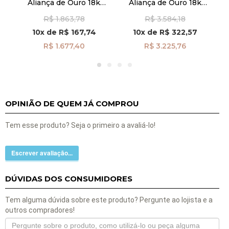
Aliança de Ouro 18k
Aliança de Ouro 18k
Casamento 2,70mm
Quadrada 3,5mm Friso
R$ 1.863,78
R$ 3.584,18
Masculina al40037
Feminina al40001
Fr
10x
de
R$ 167,74
10x
de
R$ 322,57
R$ 1.677,40
R$ 3.225,76
OPINIÃO DE QUEM JÁ COMPROU
Tem esse produto? Seja o primeiro a avaliá-lo!
Escrever avaliação...
DÚVIDAS DOS CONSUMIDORES
Tem alguma dúvida sobre este produto? Pergunte ao lojista e a
outros compradores!