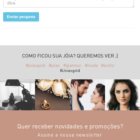
Enviar pergunta
COMO FICOU SUA JÓIA? QUEREMOS VER ;)
#joiasgold
#joias
#glamour
#moda
#estilo
@Joiasgold
Quer receber novidades e promoções?
Assine a nossa newsletter