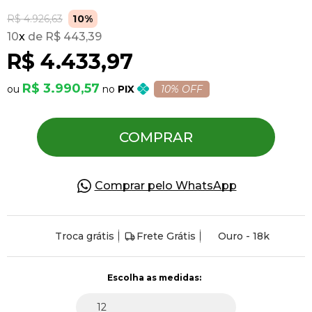
R$ 4.926,63
10%
10
x
R$ 443,39
Pulseiras
R$ 4.433,97
Piercing
R$ 3.990,57
PIX
10% OFF
Pedras Preciosas
COMPRAR
Presente
Comprar pelo WhatsApp
OFERTAS
Troca grátis
Frete Grátis
Ouro - 18k