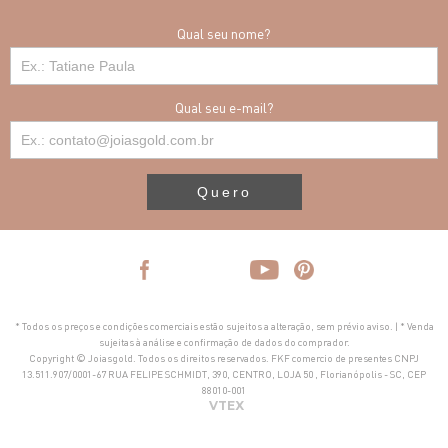
Qual seu nome?
Qual seu e-mail?
Quero
* Todos os preços e condições comerciais estão sujeitos a alteração, sem prévio aviso. | * Venda
sujeitas à análise e confirmação de dados do comprador.
Copyright © Joiasgold. Todos os direitos reservados. FKF comercio de presentes CNPJ
13.511.907/0001-67 RUA FELIPE SCHMIDT, 390, CENTRO, LOJA 50 , Florianópolis - SC, CEP
88010-001
VTEX