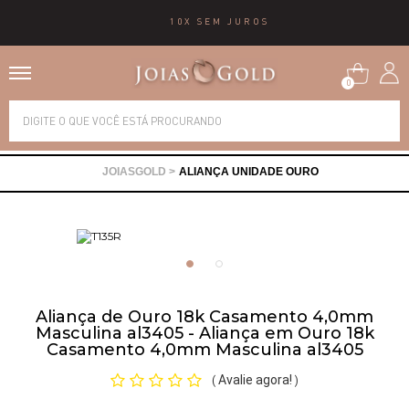
10X SEM JUROS
0
Alianças
ALIANÇA UNIDADE OURO
Anéis
Brincos
Correntes
Aliança de Ouro 18k Casamento 4,0mm
Masculina al3405 - Aliança em Ouro 18k
Casamento 4,0mm Masculina al3405
Gargantilhas
Avalie agora!
(
)
Pingentes