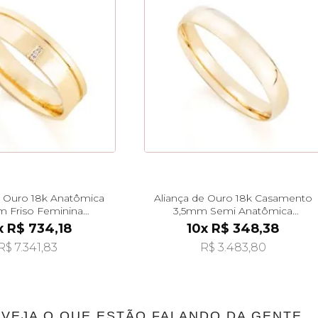
e Ouro 18k Anatômica
Aliança de Ouro 18k Casamento
 Friso Feminina
3,5mm Semi Anatômica
al40013d2
Feminina al40019
x R$ 734,18
10x R$ 348,38
R$ 7.341,83
R$ 3.483,80
VEJA O QUE ESTÃO FALANDO DA GENTE...