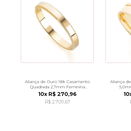
Aliança de Ouro 18k Casamento
Aliança d
Quadrada 2,7mm Feminina
5,0mm
al40035
10x R$ 270,96
10
R$ 2.709,67