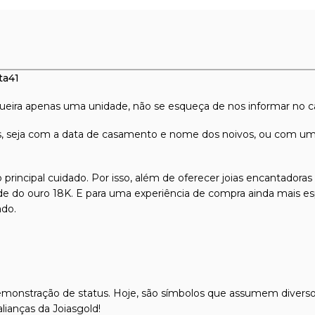
ta41
queira apenas uma unidade, não se esqueça de nos informar no c
, seja com a data de casamento e nome dos noivos, ou com uma 
 principal cuidado. Por isso, além de oferecer joias encantadora
dade do ouro 18K. E para uma experiência de compra ainda mais es
ado.
 demonstração de status. Hoje, são símbolos que assumem divers
alianças
da Joiasgold!