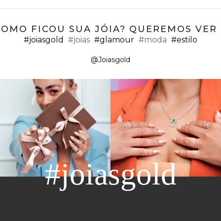
COMO FICOU SUA JÓIA? QUEREMOS VER ;
#joiasgold
#joias
#glamour
#moda
#estilo
@Joiasgold
#joiasgold