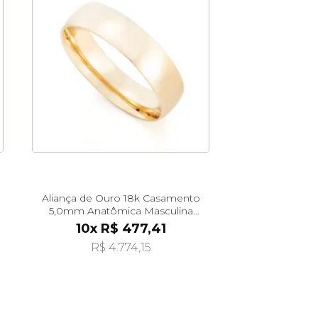
Aliança de Ouro 18k Casamento
5,0mm Anatômica Masculina
al40020
10x R$ 477,41
R$ 4.774,15