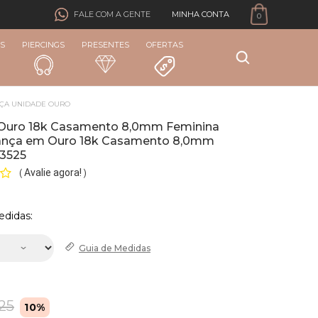
MINHA CONTA
FALE COM A GENTE
0
S
PIERCINGS
PRESENTES
OFERTAS
NÇA UNIDADE OURO
 Ouro 18k Casamento 8,0mm Feminina
liança em Ouro 18k Casamento 8,0mm
l3525
Avalie agora!
(
)
edidas:
Guia de
Medidas
,25
10%