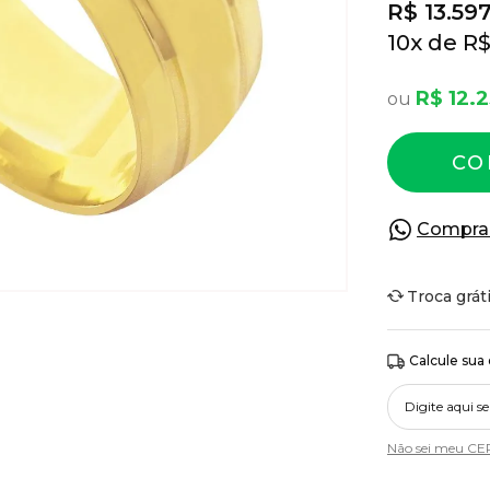
R$ 13.59
10
x
R$
R$ 12.
CO
Compra
Troca grát
Calcule sua
Não sei meu CE