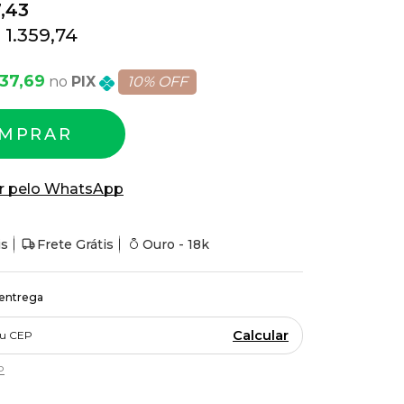
7,43
 1.359,74
237,69
PIX
10% OFF
MPRAR
r pelo WhatsApp
is
Frete Grátis
Ouro - 18k
 entrega
Calcular
P