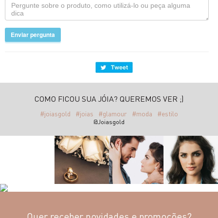
Enviar pergunta
COMO FICOU SUA JÓIA? QUEREMOS VER ;)
#joiasgold
#joias
#glamour
#moda
#estilo
@Joiasgold
Quer receber novidades e promoções?