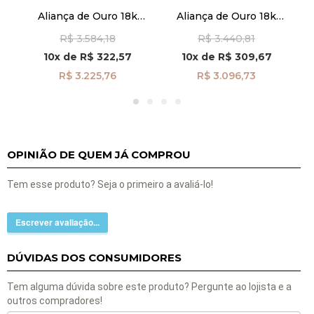
Aliança de Ouro 18k
Aliança de Ouro 18k
mi
Quadrada 3,5mm Friso
Casamento Reta 3,0mm
R$ 3.584,18
R$ 3.440,81
a
Masculina al40001
Masculina al40046
10x
de
R$ 322,57
10x
de
R$ 309,67
R$ 3.225,76
R$ 3.096,73
OPINIÃO DE QUEM JÁ COMPROU
Tem esse produto? Seja o primeiro a avaliá-lo!
Escrever avaliação...
DÚVIDAS DOS CONSUMIDORES
Tem alguma dúvida sobre este produto? Pergunte ao lojista e a
outros compradores!