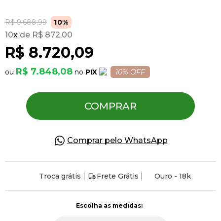
R$ 9.688,99
10%
Pulseiras
10
x
R$ 872,00
R$ 8.720,09
Piercing
R$ 7.848,08
PIX
10% OFF
Pedras Preciosas
COMPRAR
Presente
Comprar pelo WhatsApp
OFERTAS
Troca grátis
Frete Grátis
Ouro - 18k