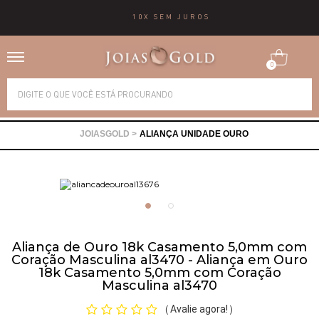
10X SEM JUROS
0
Alianças
ALIANÇA UNIDADE OURO
Anéis
Brincos
Correntes
Aliança de Ouro 18k Casamento 5,0mm com
Coração Masculina al3470 - Aliança em Ouro
18k Casamento 5,0mm com Coração
Gargantilhas
Masculina al3470
Avalie agora!
(
)
Pingentes