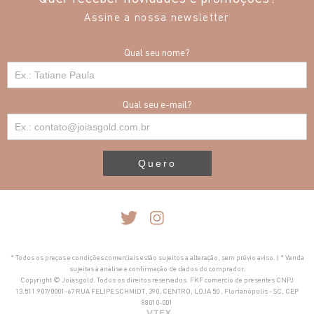
Assine a nossa newsletter
Qual seu nome?
Qual seu e-mail?
Quero
* Todos os preços e condições comerciais estão sujeitos a alteração, sem prévio aviso. | * Venda
sujeitas à análise e confirmação de dados do comprador.
Copyright © Joiasgold. Todos os direitos reservados. FKF comercio de presentes CNPJ
13.511.907/0001-67 RUA FELIPE SCHMIDT, 390, CENTRO, LOJA 50 , Florianópolis - SC, CEP
88010-001
VTEX