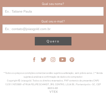
Qual seu nome?
Qual seu e-mail?
Quero
* Todos os preços e condições comerciais estão sujeitos a alteração, sem prévio aviso. | * Venda
sujeitas à análise e confirmação de dados do comprador.
Copyright © Joiasgold. Todos os direitos reservados. FKF comercio de presentes CNPJ
13.511.907/0001-67 RUA FELIPE SCHMIDT, 390, CENTRO, LOJA 50 , Florianópolis - SC, CEP
88010-001
VTEX