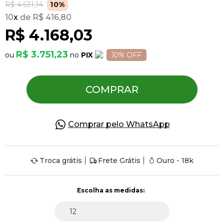
R$ 4.631,14
10%
10
x
R$ 416,80
Pulseiras
R$ 4.168,03
R$ 3.751,23
PIX
10% OFF
Piercing
COMPRAR
Pedras Preciosas
Presente
Comprar pelo WhatsApp
OFERTAS
Troca grátis
Frete Grátis
Ouro - 18k