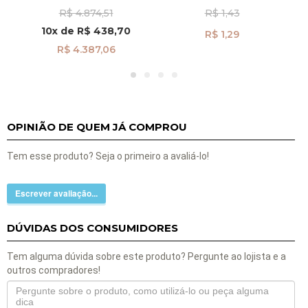
Casamento Anatômica
JOIASGOLD
A
R$ 4.874,51
R$ 1,43
1
3,0mm Masculina
al40022
10x
de
R$ 438,70
R$ 1,29
R$ 4.387,06
OPINIÃO DE QUEM JÁ COMPROU
Tem esse produto? Seja o primeiro a avaliá-lo!
Escrever avaliação...
DÚVIDAS DOS CONSUMIDORES
Tem alguma dúvida sobre este produto? Pergunte ao lojista e a
outros compradores!