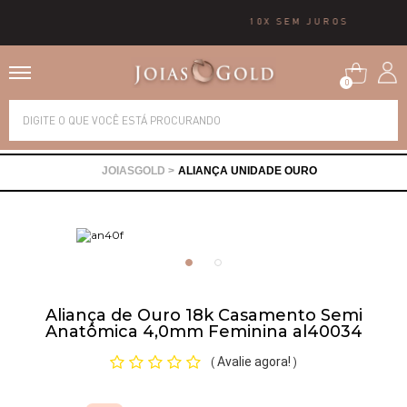
10X SEM JUROS
0
Alianças
ALIANÇA UNIDADE OURO
Anéis
Brincos
Correntes
Aliança de Ouro 18k Casamento Semi
Anatômica 4,0mm Feminina al40034
Gargantilhas
Avalie agora!
(
)
Pingentes