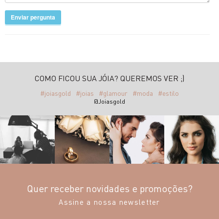
Enviar pergunta
COMO FICOU SUA JÓIA? QUEREMOS VER ;)
#joiasgold
#joias
#glamour
#moda
#estilo
@Joiasgold
Quer receber novidades e promoções?
Assine a nossa newsletter