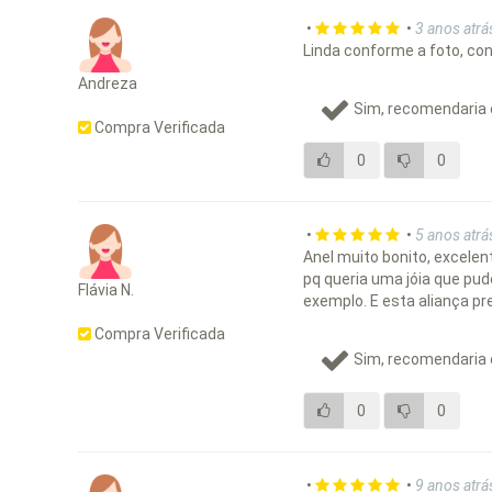
•
•
3 anos atrá
Linda conforme a foto, con
Andreza
Sim, recomendaria 
Compra Verificada
0
0
•
•
5 anos atrá
Anel muito bonito, excelen
pq queria uma jóia que pude
Flávia N.
exemplo. E esta aliança p
Compra Verificada
Sim, recomendaria 
0
0
•
•
9 anos atrá