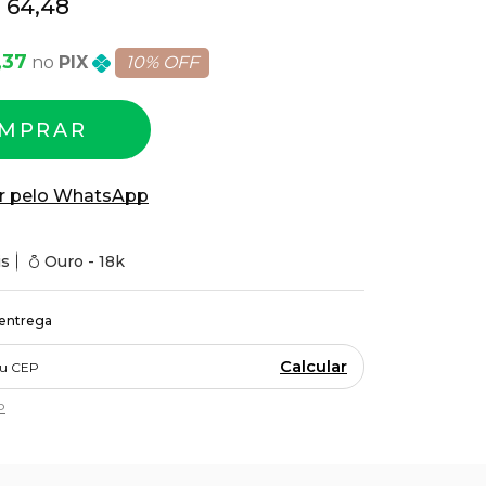
 64,48
,37
PIX
10% OFF
MPRAR
r pelo WhatsApp
is
Ouro - 18k
 entrega
Calcular
P