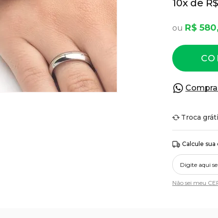
10
R$
R$ 580
CO
Compra
Troca grát
Calcule sua
Não sei meu CE