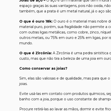
Joias de aço –
O aço é um material que tem muita s
espaço graças às suas vantagens, pois não oxida, não
também, que a prata é um metal natural, já o aço sã
O que é ouro 18k:
O ouro é o material mais nobre de
material puro, porém, sua fragilidade não permite a 
com outras ligas metálicas, como cobre, zinco, níque
outros metais, ou 75% em ouro e 25% em ligas, por 
mundo.
O que é Zircônia:
A Zircônia é uma pedra sintética 
custo, mas que não tira a beleza de uma joia em our
Como conservar as joias?
Sim, elas são valiosas e de qualidade, mas para que o
joias.
Evite usá-las em contato com produtos químicos, seja
banho com a joia, porque o uso constante de shampoo
Procure retirá-las ao lavar as mãos, dormir e evite 