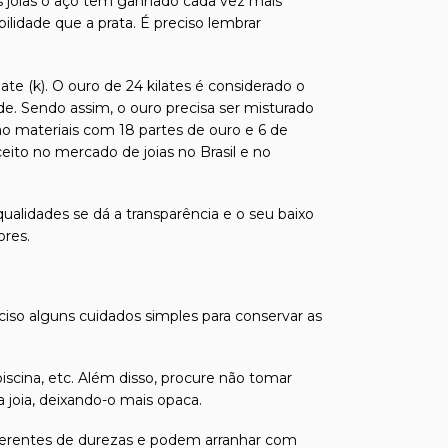
 joias o aço tem ganhado cada vez mais
ilidade que a prata. É preciso lembrar
te (k). O ouro de 24 kilates é considerado o
de. Sendo assim, o ouro precisa ser misturado
ão materiais com 18 partes de ouro e 6 de
ito no mercado de joias no Brasil e no
ualidades se dá a transparência e o seu baixo
ores.
eciso alguns cuidados simples para conservar as
iscina, etc. Além disso, procure não tomar
joia, deixando-o mais opaca.
 diferentes de durezas e podem arranhar com