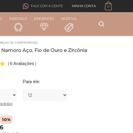
MINHA CONTA
FALE COM A GENTE
0
S
PIERCINGS
PRESENTES
OFERTAS
ANÇAS DE COMPROMISSO
 Namoro Aço, Fio de Ouro e Zircônia
6 Avaliações
(
)
Para ele:
edidas
10%
86