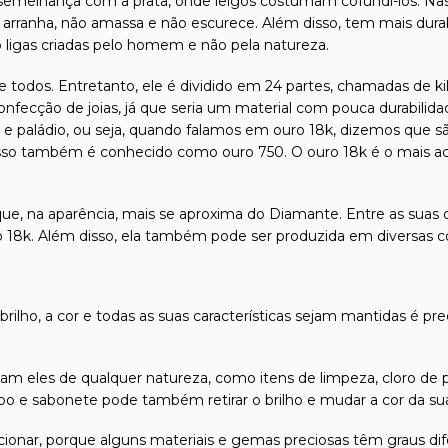
emelhança com a prata, onde leigos costumam cofundi-los. Nas
 arranha, não amassa e não escurece. Além disso, tem mais durab
o ligas criadas pelo homem e não pela natureza.
 todos. Entretanto, ele é dividido em 24 partes, chamadas de kila
confecção de joias, já que seria um material com pouca durabilida
l e paládio, ou seja, quando falamos em ouro 18k, dizemos que s
isso também é conhecido como ouro 750. O ouro 18k é o mais ace
que, na aparência, mais se aproxima do Diamante. Entre as suas q
o 18k. Além disso, ela também pode ser produzida em diversas c
 brilho, a cor e todas as suas características sejam mantidas é pr
m eles de qualquer natureza, como itens de limpeza, cloro de p
 e sabonete pode também retirar o brilho e mudar a cor da sua 
friccionar, porque alguns materiais e gemas preciosas têm graus