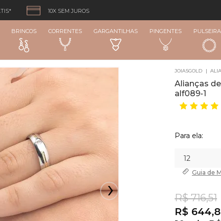
TIS*
10X SEM JUROS
BRINCOS
CORRENTES
GARGANTILHAS
PINGENTES
PULSEIRA
JOIASGOLD
ALI
Alianças de
alf089-1
Para ela:
Guia de
M
R$ 716,51
R$ 644,