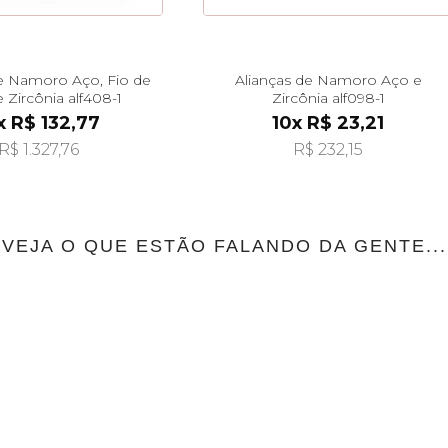
de Namoro Aço, Fio de
Alianças de Namoro Aço e
 Zircônia alf408-1
Zircônia alf098-1
x R$ 132,77
10x R$ 23,21
R$ 1.327,76
R$ 232,15
VEJA O QUE ESTÃO FALANDO DA GENTE...