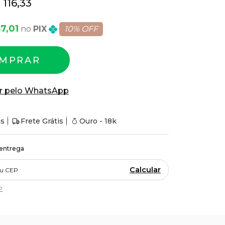
 116,33
7,01
PIX
10% OFF
MPRAR
r pelo WhatsApp
is
Frete Grátis
Ouro - 18k
 entrega
Calcular
P