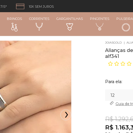
TIS*
10X SEM JUROS
BRINCOS
CORRENTES
GARGANTILHAS
PINGENTES
PULSEIRA
JOIASGOLD
ALI
Alianças de
alf341
Para ela:
Guia de
M
R$ 1.292,6
R$ 1.163,