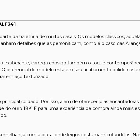
 ALF341
rte da trajetória de muitos casais. Os modelos clássicos, aquela
e ganham detalhes que as personificam, como é o caso das Alian
o e o exuberante, carrega consigo também o toque contemporâneo
 O diferencial do modelo está em seu acabamento polido nas ex
ral em aço texturizado.
 principal cuidado. Por isso, além de oferecer joias encantadora
dade do ouro 18K. E para uma experiência de compra ainda mais es
ado.
emelhança com a prata, onde leigos costumam cofundi-los. Nas