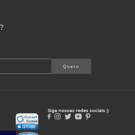
?
Quero
Siga nossas redes sociais ;)