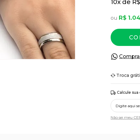
10
R$
R$ 1.04
CO
Compra
Troca grát
Calcule sua
Não sei meu CE