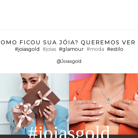
COMO FICOU SUA JÓIA? QUEREMOS VER ;
#joiasgold
#joias
#glamour
#moda
#estilo
@Joiasgold
#joiasgold