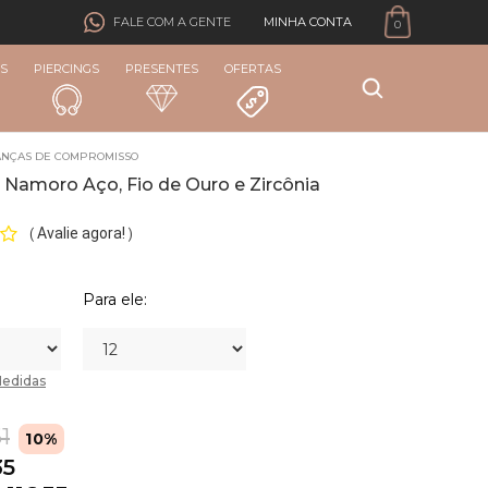
MINHA CONTA
FALE COM A GENTE
0
S
PIERCINGS
PRESENTES
OFERTAS
ANÇAS DE COMPROMISSO
 Namoro Aço, Fio de Ouro e Zircônia
Avalie agora!
(
)
Para ele:
edidas
1
10%
35