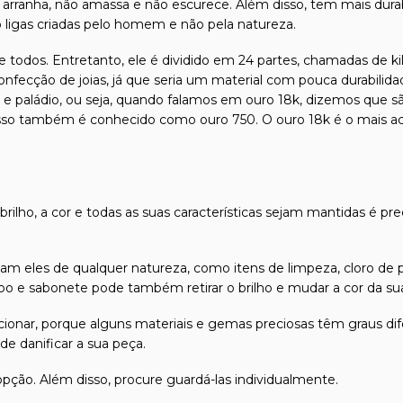
 arranha, não amassa e não escurece. Além disso, tem mais durab
o ligas criadas pelo homem e não pela natureza.
 todos. Entretanto, ele é dividido em 24 partes, chamadas de kila
confecção de joias, já que seria um material com pouca durabilida
l e paládio, ou seja, quando falamos em ouro 18k, dizemos que s
isso também é conhecido como ouro 750. O ouro 18k é o mais ace
 brilho, a cor e todas as suas características sejam mantidas é pr
m eles de qualquer natureza, como itens de limpeza, cloro de p
 e sabonete pode também retirar o brilho e mudar a cor da sua 
friccionar, porque alguns materiais e gemas preciosas têm graus
e danificar a sua peça.
 opção. Além disso, procure guardá-las individualmente.