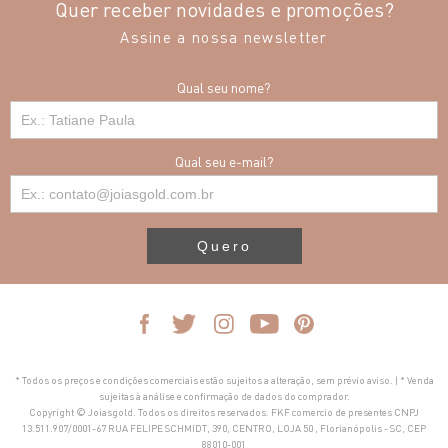
Quer receber novidades e promoções?
Assine a nossa newsletter
Qual seu nome?
Qual seu e-mail?
Quero
* Todos os preços e condições comerciais estão sujeitos a alteração, sem prévio aviso. | * Venda
sujeitas à análise e confirmação de dados do comprador.
Copyright © Joiasgold. Todos os direitos reservados. FKF comercio de presentes CNPJ
13.511.907/0001-67 RUA FELIPE SCHMIDT, 390, CENTRO, LOJA 50 , Florianópolis - SC, CEP
88010-001