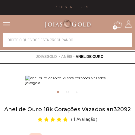
10X SEM JUROS
0
Alianças
ANÉIS
ANEL DE OURO
Anéis
Brincos
Correntes
Anel de Ouro 18k Corações Vazados an32092
Gargantilhas
1 Avaliação
(
)
Pingentes