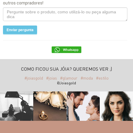
outros compradores!
Enviar pergunta
COMO FICOU SUA JÓIA? QUEREMOS VER ;)
#joiasgold
#joias
#glamour
#moda
#estilo
@Joiasgold