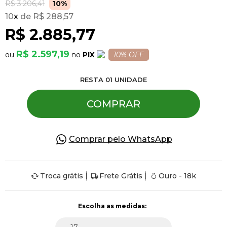
R$ 3.206,41
10%
10
x
R$ 288,57
Pulseiras
R$ 2.885,77
R$ 2.597,19
PIX
10% OFF
Piercing
RESTA
01
UNIDADE
Pedras Preciosas
COMPRAR
Presente
Comprar pelo WhatsApp
OFERTAS
Troca grátis
Frete Grátis
Ouro - 18k