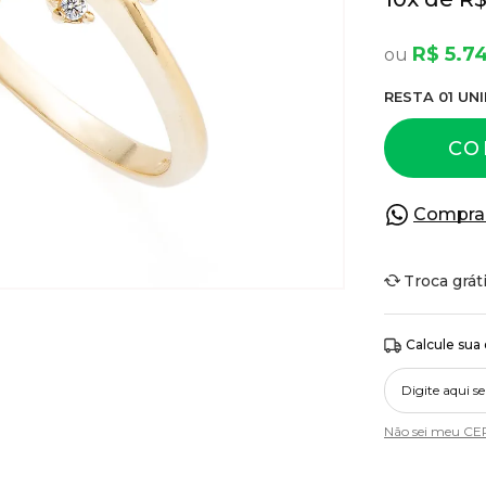
R$ 5.7
RESTA
01
UNI
CO
Compra
Troca grát
Calcule sua
Não sei meu CE