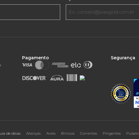
Pagamento
Segurança
o
uia de dicas
Alianças
Anéis
Brincos
Correntes
Pingentes
Pulseir