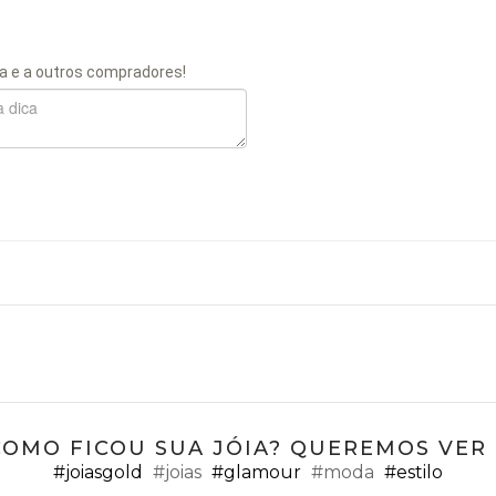
a e a outros compradores!
COMO FICOU SUA JÓIA? QUEREMOS VER ;
#joiasgold
#joias
#glamour
#moda
#estilo