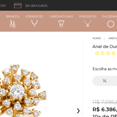
TIS*
10X SEM JUROS
BRINCOS
CORRENTES
GARGANTILHAS
PINGENTES
PULSEIRA
ANÉIS
Anel de Our
Escolha as m
R$ 7.095,
R$ 6.386
10
x
R$