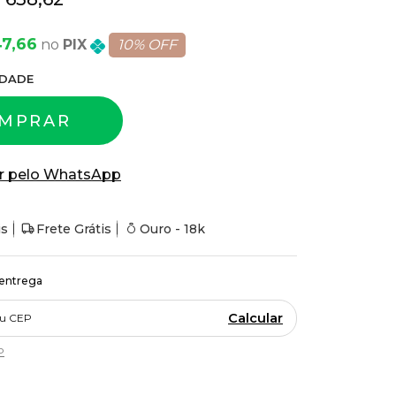
47,66
PIX
10% OFF
DADE
MPRAR
r pelo WhatsApp
is
Frete Grátis
Ouro - 18k
 entrega
Calcular
P