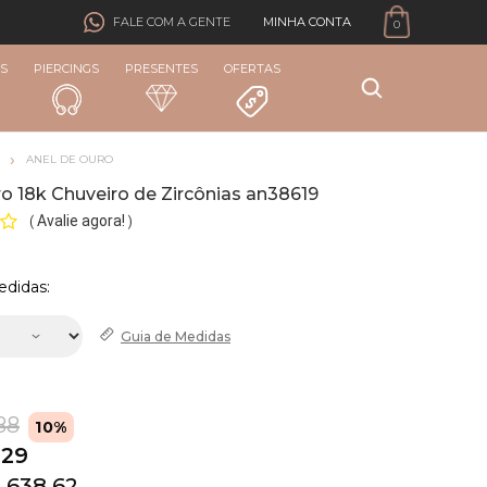
MINHA CONTA
FALE COM A GENTE
0
S
PIERCINGS
PRESENTES
OFERTAS
ANEL DE OURO
o 18k Chuveiro de Zircônias an38619
Avalie agora!
(
)
edidas:
Guia de
Medidas
88
10%
,29
 638,62