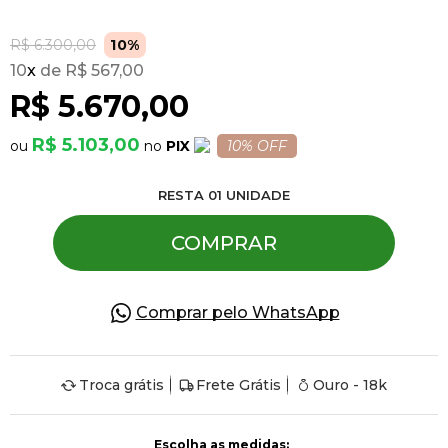
R$ 6.300,00
10%
Pulseiras
10
x
R$ 567,00
R$ 5.670,00
Piercing
R$ 5.103,00
PIX
10% OFF
Pedras Preciosas
RESTA
01
UNIDADE
COMPRAR
Presente
OFERTAS
Comprar pelo WhatsApp
Troca grátis
Frete Grátis
Ouro - 18k