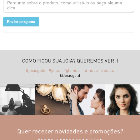
Enviar pergunta
COMO FICOU SUA JÓIA? QUEREMOS VER ;)
#joiasgold
#joias
#glamour
#moda
#estilo
@Joiasgold
Quer receber novidades e promoções?
Assine a nossa newsletter