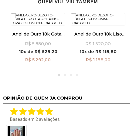
QUEM VIU, VIU TAMBÉM
Anel de Ouro 18k Gotas
Anel de Ouro 18k Liso
18k
Citrino e Topázio
1mm an42020
e
R$ 5.880,00
R$ 1.320,00
London com Diamantes
an39616
10x
de
R$ 529,20
10x
de
R$ 118,80
R$ 5.292,00
R$ 1.188,00
OPINIÃO DE QUEM JÁ COMPROU
Baseado em
2
avaliações