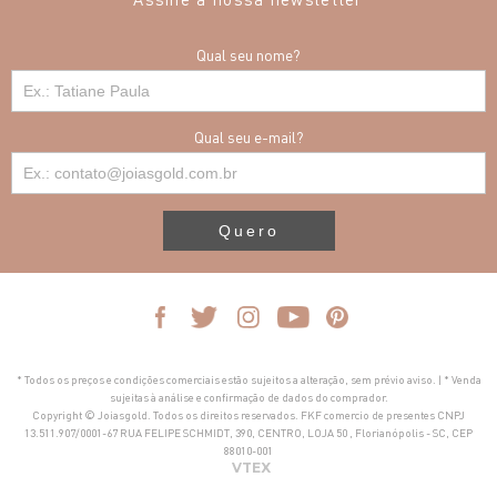
Qual seu nome?
Qual seu e-mail?
Quero
* Todos os preços e condições comerciais estão sujeitos a alteração, sem prévio aviso. | * Venda
sujeitas à análise e confirmação de dados do comprador.
Copyright © Joiasgold. Todos os direitos reservados. FKF comercio de presentes CNPJ
13.511.907/0001-67 RUA FELIPE SCHMIDT, 390, CENTRO, LOJA 50 , Florianópolis - SC, CEP
88010-001
VTEX