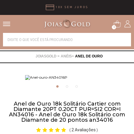
10X SEM JUROS
0
Alianças
ANÉIS
ANEL DE OURO
Anéis
Brincos
Correntes
Anel de Ouro 18k Solitário Cartier com
Diamante 20PT 0.20CT PUR=SI2 COR=I
AN34016 - Anel de Ouro 18k Solitário com
Gargantilhas
Diamante de 20 pontos an34016
2 Avaliações
(
)
Pingentes