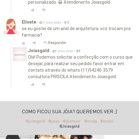
personalizado. 😀 Atendimento Joiasgold
Elisete
•
•
5 anos atrás
0
se eu gostei de um anel de arquitetura. vcs trocam pra
farmacia?
Responder
Joiasgold
•
•
5 anos atrás
0
Olá! Podemos solicitar a confecção com o curso que
desejar, para realizar seu pedido favor entrar em
contato através do whats (11)94240-3579
consultora PRISCILA Atendimento Joiasgold
COMO FICOU SUA JÓIA? QUEREMOS VER ;)
#joiasgold
#joias
#glamour
#moda
#estilo
@Joiasgold