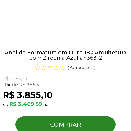
Pulseiras
Piercing
Anel de Formatura em Ouro 18k Arquitetura
Pedras Preciosas
com Zirconia Azul an36312
Avalie agora!
(
)
Presente
R$ 4.283,44
10
x
R$ 385,51
OFERTAS
R$ 3.855,10
R$ 3.469,59
COMPRAR