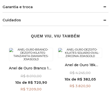
Garantia e troca
Cuidados
QUEM VIU, VIU TAMBÉM
Anel de Ouro 18k
Anel de Ouro Branco 18k
Solitário Oval com
Tanzanita com
R$ 4.245,00
Zircônia an42005
R$ 8.010,00
Diamantes an41482
10x
de
R$ 382,05
10x
de
R$ 720,90
R$ 3.820,50
R$ 7.209,00