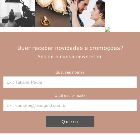
Quer receber novidades e promoções?
Assine a nossa newsletter
Qual seu nome?
Qual seu e-mail?
Quero