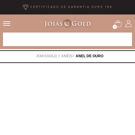
CERTIFICADO DE GARANTIA OURO 18K
0
Alianças
ANÉIS
ANEL DE OURO
Anéis
Brincos
Correntes
Gargantilhas
Pingentes