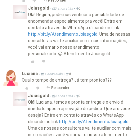
Responder
Joiasgold
•
•
3 anos atrás
0
Olá! Regina, podemos verificar a possibilidade de
encomendar especialmente pra você! Entre em
contato através do WhatsApp clicando no link
http://bit.ly/AtendimentoJoiasgold.
Uma de nossas
consultoras vai te auxiliar com mais informações,
você vai amar o nosso atendimento
personalizado. 😀 Atendimento Joiasgold
Luciana
•
•
4 anos atrás
0
Qual o tempo de entrega? Já tem prontos???
Responder
Joiasgold
•
•
4 anos atrás
0
Olá! Luciana, temos a pronta entrega e o envio é
imediato após a aprovação do pedido. Que aro você
deseja? Entre em contato através do WhatsApp
clicando no link
http://bit.ly/AtendimentoJoiasgold.
Uma de nossas consultoras vai te auxiliar com mais
informações, você vai amar o nosso atendimento