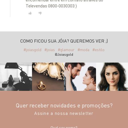
encomendar entre em contato através do
Televendas 0800-0030303:)
COMO FICOU SUA JÓIA? QUEREMOS VER ;)
#joiasgold
#joias
#glamour
#moda
#estilo
@Joiasgold
Quer receber novidades e promoções?
Assine a nossa newsletter
Qual seu nome?