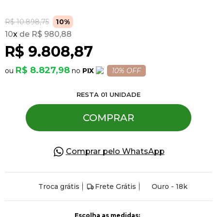
R$ 10.898,75
10%
Pulseiras
10
x
R$ 980,88
R$ 9.808,87
Piercing
R$ 8.827,98
PIX
10% OFF
Pedras Preciosas
RESTA
01
UNIDADE
COMPRAR
Presente
OFERTAS
Comprar pelo WhatsApp
Troca grátis
Frete Grátis
Ouro - 18k