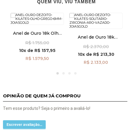
QUEM VIU, VIU TAMBÉM
Anel de Ouro 18k Olho
ia
Anel de Ouro 18k
Grego 6mm an41947
A
 de
Solitário com Zircônia
R$ 1.755,00
R$ 2.370,00
06
Aro Vazado an41962
10x
de
R$ 157,95
10x
de
R$ 213,30
R$ 1.579,50
R$ 2.133,00
OPINIÃO DE QUEM JÁ COMPROU
Tem esse produto? Seja o primeiro a avaliá-lo!
Escrever avaliação...