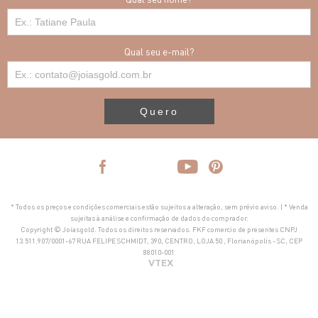
Qual seu e-mail?
Quero
* Todos os preços e condições comerciais estão sujeitos a alteração, sem prévio aviso. | * Venda
sujeitas à análise e confirmação de dados do comprador.
Copyright © Joiasgold. Todos os direitos reservados. FKF comercio de presentes CNPJ
13.511.907/0001-67 RUA FELIPE SCHMIDT, 390, CENTRO, LOJA 50 , Florianópolis - SC, CEP
88010-001
VTEX