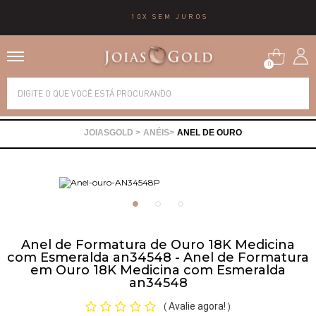
10X SEM JUROS
0
Alianças
ANÉIS
ANEL DE OURO
Anéis
Brincos
Correntes
Anel de Formatura de Ouro 18K Medicina
com Esmeralda an34548 - Anel de Formatura
em Ouro 18K Medicina com Esmeralda
Gargantilhas
an34548
Avalie agora!
(
)
Pingentes