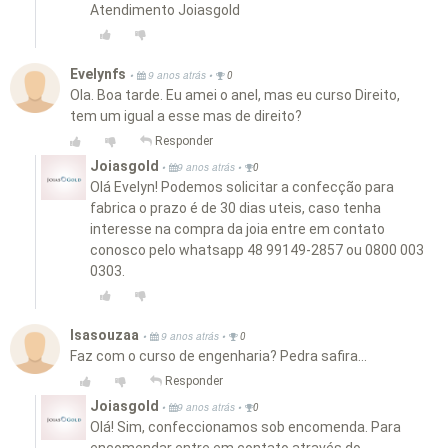
Atendimento Joiasgold
Evelynfs
•
•
9 anos atrás
0
Ola. Boa tarde. Eu amei o anel, mas eu curso Direito,
tem um igual a esse mas de direito?
Responder
Joiasgold
•
•
9 anos atrás
0
Olá Evelyn! Podemos solicitar a confecção para
fabrica o prazo é de 30 dias uteis, caso tenha
interesse na compra da joia entre em contato
conosco pelo whatsapp 48 99149-2857 ou 0800 003
0303.
Isasouzaa
•
•
9 anos atrás
0
Faz com o curso de engenharia? Pedra safira...
Responder
Joiasgold
•
•
9 anos atrás
0
Olá! Sim, confeccionamos sob encomenda. Para