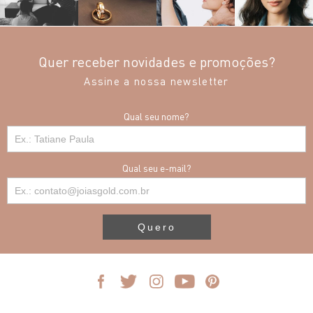
Quer receber novidades e promoções?
Assine a nossa newsletter
Qual seu nome?
Qual seu e-mail?
Quero