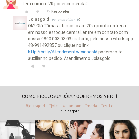
Tem número 20 por encomenda?
Responder
Joiasgold
•
•
4 anos atrás
0
Olá! Olá Tâmara, temos o aro 20 a pronta entrega
em nosso estoque central, entre em contato com
nosso 0800 003 03 03 gratuito, pelo nosso whatsapp
48-991492857 ou clique no link
http://bit.ly/AtendimentoJoiasgold
podemos te
auxiliar no pedido. Atendimento Joiasgold
COMO FICOU SUA JÓIA? QUEREMOS VER ;)
#joiasgold
#joias
#glamour
#moda
#estilo
@Joiasgold