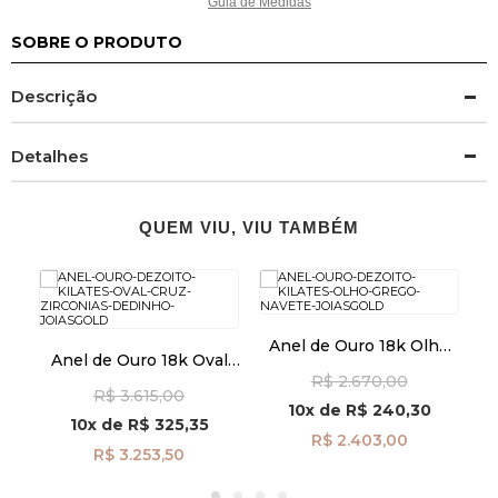
Guia de Medidas
SOBRE O PRODUTO
Descrição
Detalhes
QUEM VIU, VIU TAMBÉM
ta
Anel de Ouro 18k Olho
A
Anel de Ouro 18k Oval
65
Grego Navete an41971
Cruz com Zircônias de
R$ 2.670,00
R$ 3.615,00
Dedinho an41963
10x
de
R$ 240,30
10x
de
R$ 325,35
R$ 2.403,00
R$ 3.253,50