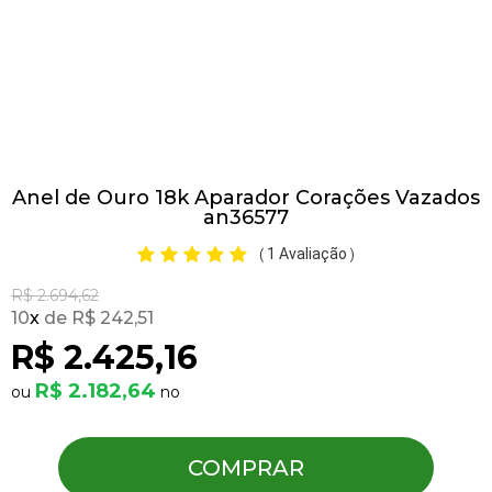
Pulseiras
Piercing
Anel de Ouro 18k Aparador Corações Vazados
Pedras Preciosas
an36577
1 Avaliação
(
)
Presente
R$ 2.694,62
10
x
R$ 242,51
OFERTAS
R$ 2.425,16
R$ 2.182,64
COMPRAR