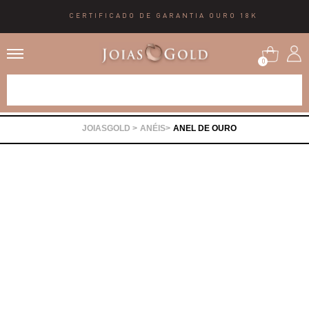
CERTIFICADO DE GARANTIA OURO 18K
0
Alianças
ANÉIS
ANEL DE OURO
Anéis
Brincos
Correntes
Gargantilhas
Pingentes