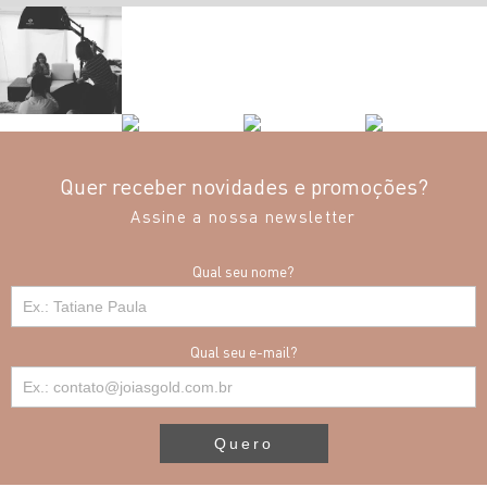
Quer receber novidades e promoções?
Assine a nossa newsletter
Qual seu nome?
Qual seu e-mail?
Quero