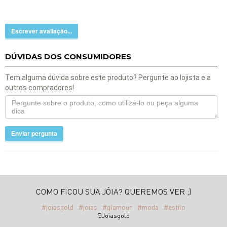
Escrever avaliação...
DÚVIDAS DOS CONSUMIDORES
Tem alguma dúvida sobre este produto? Pergunte ao lojista e a
outros compradores!
Enviar pergunta
COMO FICOU SUA JÓIA? QUEREMOS VER ;)
#joiasgold
#joias
#glamour
#moda
#estilo
@Joiasgold