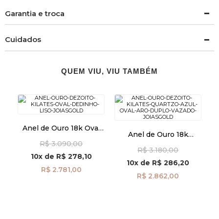
Garantia e troca
Cuidados
QUEM VIU, VIU TAMBÉM
Anel de Ouro 18k Oval
Anel de Ouro 18k
Dedinho Liso an41969
Quartzo Azul Oval Aro
R$ 3.090,00
R$ 3.180,00
Duplo Vazado an42009
10x
de
R$ 278,10
10x
de
R$ 286,20
R$ 2.781,00
R$ 2.862,00