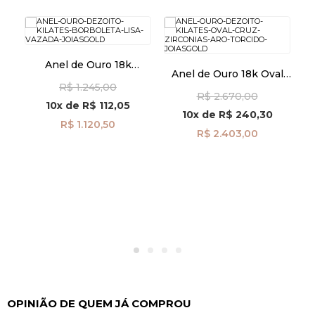
ito
Anel de Ouro 18k
Anel de Ouro 18k Oval
An
59
Borboleta Lisa Vazada
Cruz com Zircônias Aro
R$ 1.245,00
an41877
R$ 2.670,00
Torcido an41960
10x
de
R$ 112,05
10x
de
R$ 240,30
R$ 1.120,50
R$ 2.403,00
OPINIÃO DE QUEM JÁ COMPROU