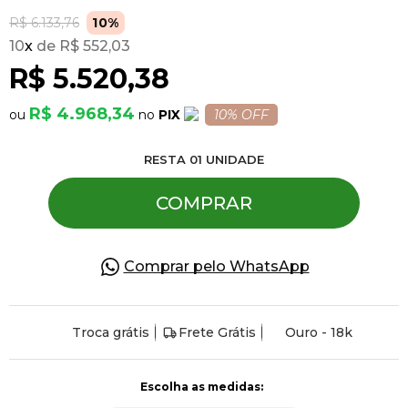
R$ 6.133,76
10%
10
x
R$ 552,03
Pulseiras
R$ 5.520,38
Piercing
R$ 4.968,34
PIX
10% OFF
RESTA
01
UNIDADE
Pedras Preciosas
COMPRAR
Presente
Comprar pelo WhatsApp
OFERTAS
Troca grátis
Frete Grátis
Ouro - 18k