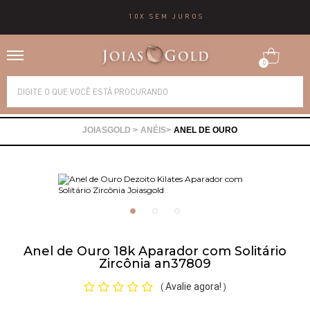
10X SEM JUROS
0
Alianças
ANÉIS
ANEL DE OURO
Anéis
Brincos
Correntes
Anel de Ouro 18k Aparador com Solitário
Zircônia an37809
Gargantilhas
Avalie agora!
(
)
Pingentes