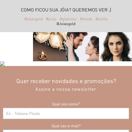
COMO FICOU SUA JÓIA? QUEREMOS VER ;)
#joiasgold
#joias
#glamour
#moda
#estilo
@Joiasgold
Quer receber novidades e promoções?
Assine a nossa newsletter
Qual seu nome?
Qual seu e-mail?