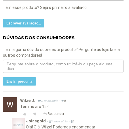
Tem esse produto? Seja o primeiro a avaliá-lo!
Escrever avaliação...
DÚVIDAS DOS CONSUMIDORES
Tem alguma dúvida sobre este produto? Pergunte ao lojista e a
outros compradores!
Enviar pergunta
Wilze D.
•
•
3 anos atrás
0
Tem no aro 15?
Responder
Joiasgold
•
•
3 anos atrás
0
Olá! Olá, Wilze! Podemos encomendar