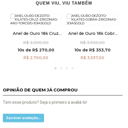
QUEM VIU, VIU TAMBÉM
z
Anel de Ouro 18k Cruz
Anel de Ouro 18k Cobra
A
61
com Zircônias Aro
com Zircônias an41970
R$ 3.000,00
R$ 3.930,00
Torcido an41874
10x
de
R$ 270,00
10x
de
R$ 353,70
R$ 2.700,00
R$ 3.537,00
OPINIÃO DE QUEM JÁ COMPROU
Tem esse produto? Seja o primeiro a avaliá-lo!
Escrever avaliação...