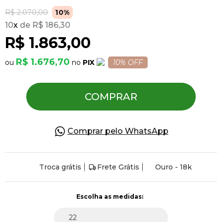
R$ 2.070,00
10%
10
x
R$ 186,30
Pulseiras
R$ 1.863,00
Piercing
R$ 1.676,70
PIX
10% OFF
Pedras Preciosas
COMPRAR
Presente
Comprar pelo WhatsApp
OFERTAS
Troca grátis
Frete Grátis
Ouro - 18k