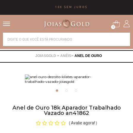
10X SEM JUROS
0
Alianças
ANÉIS
ANEL DE OURO
Anéis
Brincos
Correntes
Anel de Ouro 18k Aparador Trabalhado
Vazado an41862
Gargantilhas
Avalie agora!
(
)
Pingentes