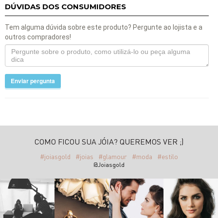
DÚVIDAS DOS CONSUMIDORES
Tem alguma dúvida sobre este produto? Pergunte ao lojista e a
outros compradores!
Enviar pergunta
COMO FICOU SUA JÓIA? QUEREMOS VER ;)
#joiasgold
#joias
#glamour
#moda
#estilo
@Joiasgold