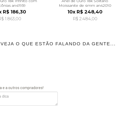
uro 18k Infinito com
Anel de Ouro 18k Solitário
cônias an41959
Moissanite de 4mm an42010
x R$ 186,30
10x R$ 248,40
R$ 1.863,00
R$ 2.484,00
VEJA O QUE ESTÃO FALANDO DA GENTE...
a e a outros compradores!