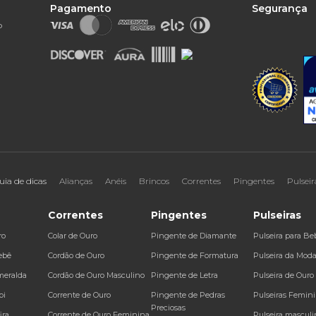
Pagamento
Segurança
o
uia de dicas
Alianças
Anéis
Brincos
Correntes
Pingentes
Pulseir
Correntes
Pingentes
Pulseiras
ro
Colar de Ouro
Pingente de Diamante
Pulseira para Be
ebê
Cordão de Ouro
Pingente de Formatura
Pulseira da Mod
meralda
Cordão de Ouro Masculino
Pingente de Letra
Pulseira de Ouro
bi
Corrente de Ouro
Pingente de Pedras
Pulseiras Femin
Preciosas
ira
Corrente de Ouro Feminina
Pulseira masculi