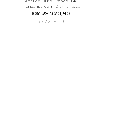
Anel de Ouro Branco 18k
Tanzanita com Diamantes
an41482
10x R$ 720,90
R$ 7.209,00