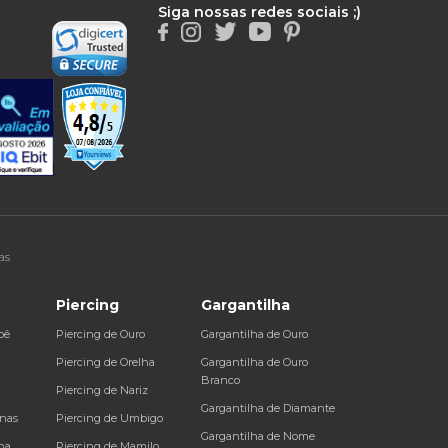
Siga nossas redes sociais ;)
as
Piercing
Gargantilha
bê
Piercing de Ouro
Gargantilha de Ouro
a
Piercing de Orelha
Gargantilha de Ouro
Branco
Piercing de Nariz
Gargantilha de Diamante
inas
Piercing de Umbigo
Gargantilha de Nome
na
Piercing de Mamilo