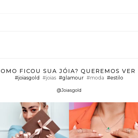
COMO FICOU SUA JÓIA? QUEREMOS VER ;
#joiasgold
#joias
#glamour
#moda
#estilo
@Joiasgold