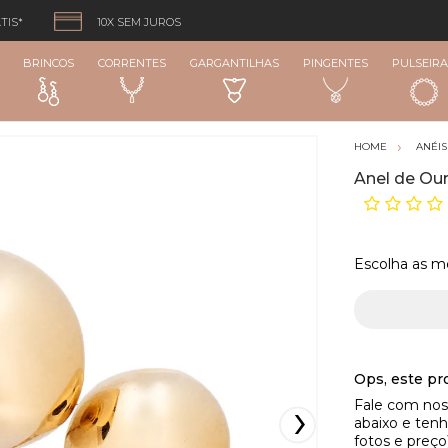
TIS*
10X SEM JUROS
BRINCOS
CORRENTES
GARGANTILHAS
PINGENTES
PULSEIRA
ANÉIS
Anel de Ou
Escolha as m