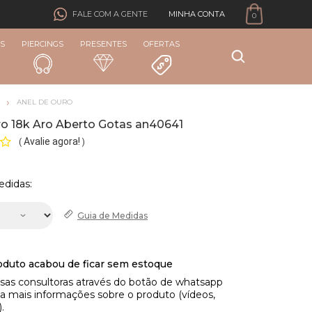
MINHA CONTA
FALE COM A GENTE
0
S
PIERCINGS
PRESENTES
OFERTAS
ANEL DE OURO
ro 18k Aro Aberto Gotas an40641
Avalie agora!
(
)
edidas:
Guia de
Medidas