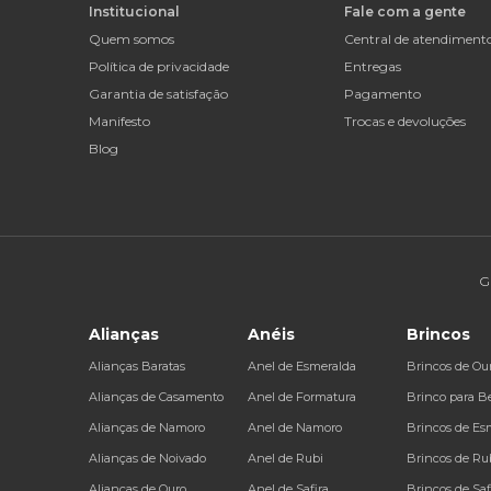
Institucional
Fale com a gente
Quem somos
Central de atendiment
Política de privacidade
Entregas
Garantia de satisfação
Pagamento
Manifesto
Trocas e devoluções
Blog
G
Alianças
Anéis
Brincos
Alianças Baratas
Anel de Esmeralda
Brincos de Ou
Alianças de Casamento
Anel de Formatura
Brinco para B
Alianças de Namoro
Anel de Namoro
Brincos de Es
Alianças de Noivado
Anel de Rubi
Brincos de Ru
Alianças de Ouro
Anel de Safira
Brincos de Saf