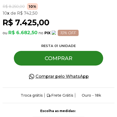
R$ 8.250,00
10%
10
x
R$ 742,50
Pulseiras
R$ 7.425,00
Piercing
R$ 6.682,50
PIX
10% OFF
RESTA
01
UNIDADE
Pedras Preciosas
COMPRAR
Presente
Comprar pelo WhatsApp
OFERTAS
Troca grátis
Frete Grátis
Ouro - 18k