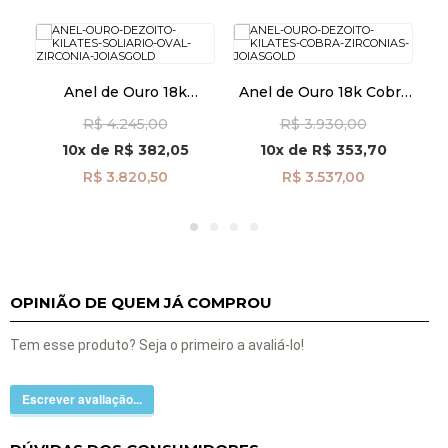
as
Anel de Ouro 18k
Anel de Ouro 18k Cobra
Solitário Oval com
com Zircônias an41970
R$ 4.245,00
R$ 3.930,00
Zircônia an42005
10x
de
R$ 382,05
10x
de
R$ 353,70
R$ 3.820,50
R$ 3.537,00
OPINIÃO DE QUEM JÁ COMPROU
Tem esse produto? Seja o primeiro a avaliá-lo!
Escrever avaliação...