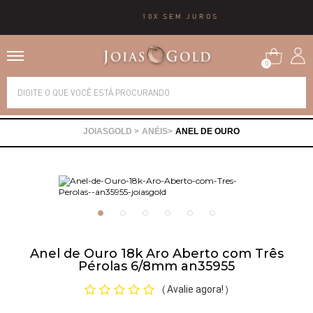
10X SEM JUROS
0
Alianças
ANÉIS
ANEL DE OURO
Anéis
Brincos
Correntes
Anel de Ouro 18k Aro Aberto com Três
Pérolas 6/8mm an35955
Gargantilhas
Avalie agora!
(
)
Pingentes