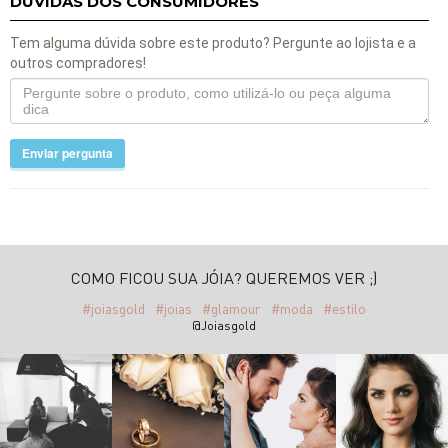
DÚVIDAS DOS CONSUMIDORES
Tem alguma dúvida sobre este produto? Pergunte ao lojista e a
outros compradores!
Enviar pergunta
COMO FICOU SUA JÓIA? QUEREMOS VER ;)
#joiasgold
#joias
#glamour
#moda
#estilo
@Joiasgold