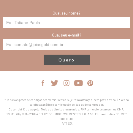
Qual seu nome?
Qual seu e-mail?
Quero
* Todos os preços e condições comerciais estão sujeitos a alteração, sem prévio aviso. | * Venda
sujeitas à análise e confirmação de dados do comprador.
Copyright © Joiasgold. Todos os direitos reservados. FKF comercio de presentes CNPJ
13.511.907/0001-67 RUA FELIPE SCHMIDT, 390, CENTRO, LOJA 50 , Florianópolis - SC, CEP
88010-001
VTEX