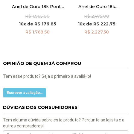
Anel de Ouro 18k Ponta
Anel de Ouro 18k
com Zircônias an41965
Abaulado com Frisos
R$ 1.965,00
R$ 2.475,00
an41868
10x
de
R$ 176,85
10x
de
R$ 222,75
R$ 1.768,50
R$ 2.227,50
OPINIÃO DE QUEM JÁ COMPROU
Tem esse produto? Seja o primeiro a avaliá-lo!
Escrever avaliação...
DÚVIDAS DOS CONSUMIDORES
Tem alguma dúvida sobre este produto? Pergunte ao lojista e a
outros compradores!