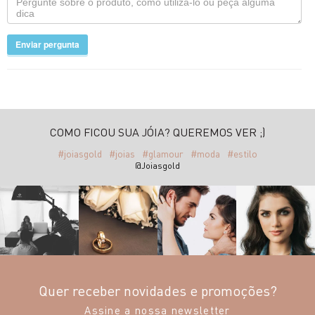
Enviar pergunta
COMO FICOU SUA JÓIA? QUEREMOS VER ;)
#joiasgold
#joias
#glamour
#moda
#estilo
@Joiasgold
Quer receber novidades e promoções?
Assine a nossa newsletter