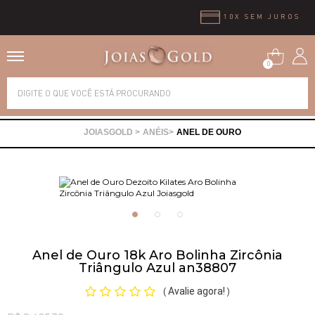
10X SEM JUROS
0
Alianças
ANÉIS
ANEL DE OURO
Anéis
Brincos
Correntes
Anel de Ouro 18k Aro Bolinha Zircônia
Triângulo Azul an38807
Gargantilhas
Avalie agora!
(
)
Pingentes