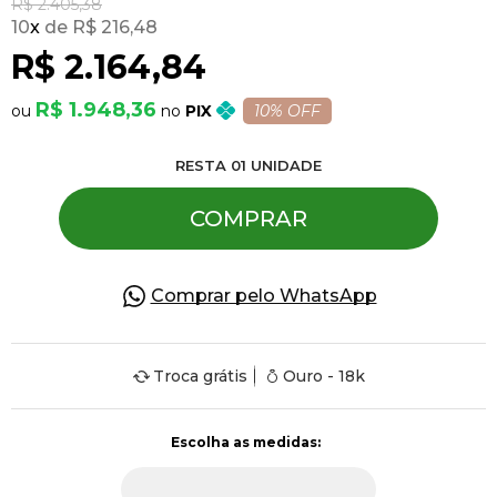
R$ 2.405,38
10
x
R$ 216,48
R$ 2.164,84
Pulseiras
R$ 1.948,36
PIX
10% OFF
Piercing
RESTA
01
UNIDADE
Pedras Preciosas
COMPRAR
Presente
Comprar pelo WhatsApp
OFERTAS
Troca grátis
Ouro - 18k