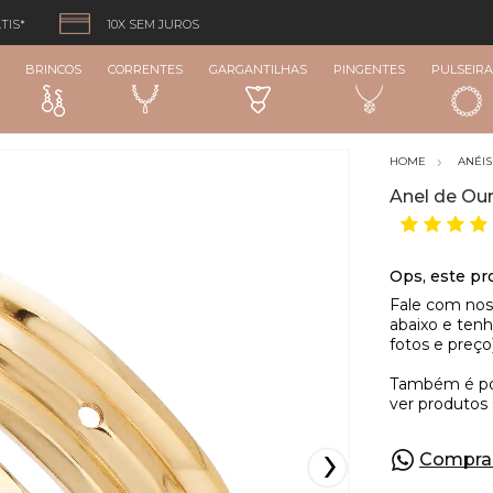
TIS*
10X SEM JUROS
BRINCOS
CORRENTES
GARGANTILHAS
PINGENTES
PULSEIRA
ANÉIS
Anel de Our
Compra