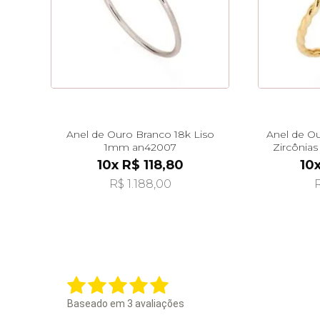
Anel de Ouro Branco 18k Liso
Anel de O
1mm an42007
Zircônias
10x R$ 118,80
10
R$ 1.188,00
R
Baseado em
3
avaliações