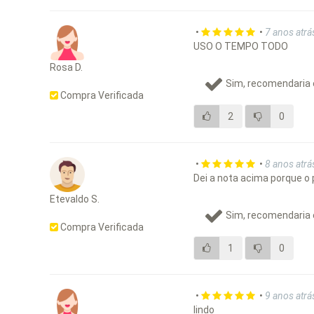
•
•
7 anos atrá
USO O TEMPO TODO
Rosa D.
Sim, recomendaria 
Compra Verificada
2
0
•
•
8 anos atrá
Dei a nota acima porque o
Etevaldo S.
Sim, recomendaria 
Compra Verificada
1
0
•
•
9 anos atrá
lindo