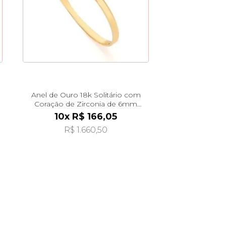
Anel de Ouro 18k Solitário com
Coração de Zirconia de 6mm
AN38213
10x R$ 166,05
R$ 1.660,50