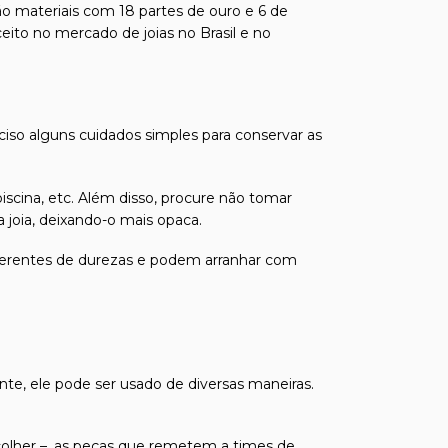
ão materiais com 18 partes de ouro e 6 de
ito no mercado de joias no Brasil e no
eciso alguns cuidados simples para conservar as
iscina, etc. Além disso, procure não tomar
joia, deixando-o mais opaca.
 diferentes de durezas e podem arranhar com
e, ele pode ser usado de diversas maneiras.
colher –, as peças que remetem a times de