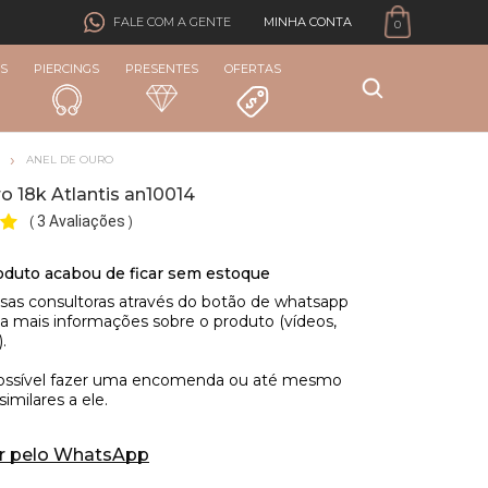
MINHA CONTA
FALE COM A GENTE
0
S
PIERCINGS
PRESENTES
OFERTAS
ANEL DE OURO
o 18k Atlantis an10014
3 Avaliações
(
)
r pelo WhatsApp