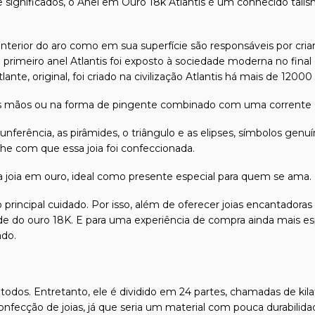
significados, o Anel em Ouro 18k Atlantis é um conhecido tali
 interior do aro como em sua superfície são responsáveis por cr
e o primeiro anel Atlantis foi exposto à sociedade moderna no fina
ante, original, foi criado na civilização Atlantis há mais de 12000
as mãos ou na forma de pingente combinado com uma corrente
nferência, as pirâmides, o triângulo e as elipses, símbolos genu
he com que essa joia foi confeccionada.
la joia em ouro, ideal como presente especial para quem se ama.
 principal cuidado. Por isso, além de oferecer joias encantadora
dade do ouro 18K. E para uma experiência de compra ainda mais es
ado.
odos. Entretanto, ele é dividido em 24 partes, chamadas de kilat
confecção de joias, já que seria um material com pouca durabilida