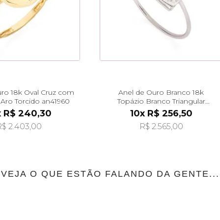
uro 18k Oval Cruz com
Anel de Ouro Branco 18k
 Aro Torcido an41960
Topázio Branco Triangular
an42018
x R$ 240,30
10x R$ 256,50
$ 2.403,00
R$ 2.565,00
VEJA O QUE ESTÃO FALANDO DA GENTE...