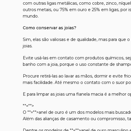
com outras ligas metálicas, como cobre, zinco, níque
outros metais, ou 75% em ouro e 25% em ligas, por 
mundo.
Como conservar as joias?
Sim, elas são valiosas e de qualidade, mas para que o
joias.
Evite usá-las em contato com produtos químicos, seja
banho com a joia, porque o uso constante de shampoo
Procure retirá-las ao lavar as mãos, dormir e evite 
mais facilidade. Até mesmo o contato com o suor pod
E para limpar as joias uma flanela macia é a melhor o
""="">
O
""="">anel de ouro
é um dos modelos mais buscados
Além das alianças de casamento ou compromisso, ta
Dentre os modelos de
""="">anel de ouro masculino
e