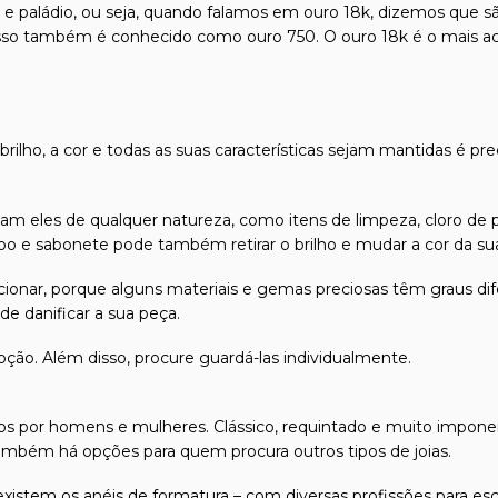
l e paládio, ou seja, quando falamos em ouro 18k, dizemos que s
isso também é conhecido como ouro 750. O ouro 18k é o mais ace
 brilho, a cor e todas as suas características sejam mantidas é pr
m eles de qualquer natureza, como itens de limpeza, cloro de p
 e sabonete pode também retirar o brilho e mudar a cor da sua 
friccionar, porque alguns materiais e gemas preciosas têm graus
e danificar a sua peça.
pção. Além disso, procure guardá-las individualmente.
 por homens e mulheres. Clássico, requintado e muito imponent
mbém há opções para quem procura outros tipos de joias.
xistem os anéis de formatura – com diversas profissões para es