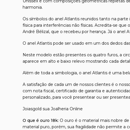
Unissex e com composições geométricas repletas de 
harmonia.
Os símbolos do anel Atlantis reunidos tanto na parte
física para interferências não físicas. Acredita-se qu
André Bélizal, que o recebeu por herança. Já o anel Atl
O anel Atlantis pode ser usado em um dos dedos d
Neste modelo estão presentes os quatro furos, a circu
aparece em alto e baixo relevo mostrando cada detal
Além de toda a simbologia, o anel Atlantis é uma be
A satisfação de cada um de nossos clientes é o nosso
com nota fiscal, certificado de garantia e autentici
personalizado, para você presentear ou ser presente
Joiasgold sua Joalheria Online
O que é ouro 18k:
O ouro é o material mais nobre de t
material puro, porém, sua fragilidade não permite a 