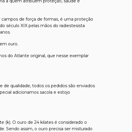
smã a quem atribuem proteção, saúde e
iar campos de força de formas, é uma proteção
l do século XIX pelas mãos do radiestesista
 anos.
 em ouro.
ínos do Atlante original, que nesse exemplar
s e de qualidade, todos os pedidos são enviados
pecial adicionamos sacola e estojo
e (k). O ouro de 24 kilates é considerado o
de. Sendo assim, o ouro precisa ser misturado