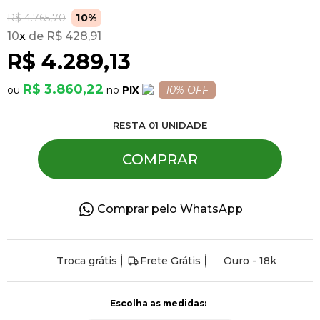
R$ 4.765,70
10%
10
x
R$ 428,91
Pulseiras
R$ 4.289,13
Piercing
R$ 3.860,22
PIX
10% OFF
RESTA
01
UNIDADE
Pedras Preciosas
COMPRAR
Presente
Comprar pelo WhatsApp
OFERTAS
Troca grátis
Frete Grátis
Ouro - 18k