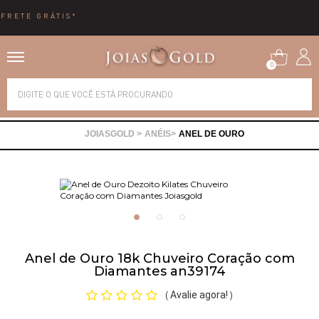
10X SEM JUROS
0
Alianças
ANÉIS
ANEL DE OURO
Anéis
Brincos
Correntes
Anel de Ouro 18k Chuveiro Coração com
Diamantes an39174
Gargantilhas
Avalie agora!
(
)
Pingentes