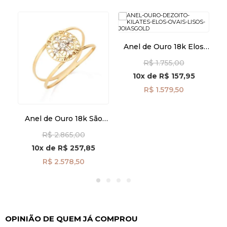
ta
Anel de Ouro 18k Elos
A
65
Ovais Lisos an41873
R$ 1.755,00
10x
de
R$ 157,95
R$ 1.579,50
Anel de Ouro 18k São
Bento Aro Duplo
R$ 2.865,00
an41946
10x
de
R$ 257,85
R$ 2.578,50
OPINIÃO DE QUEM JÁ COMPROU