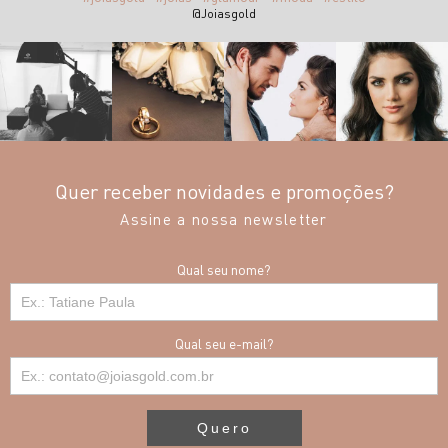
@Joiasgold
Quer receber novidades e promoções?
Assine a nossa newsletter
Qual seu nome?
Qual seu e-mail?
Quero