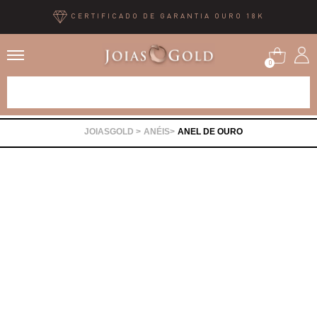
CERTIFICADO DE GARANTIA OURO 18K
0
Alianças
ANÉIS
ANEL DE OURO
Anéis
Brincos
Correntes
Gargantilhas
Pingentes